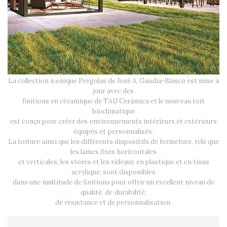
La collection iconique Pergolas de José A. Gandia-Blasco est mise à
jour avec des
finitions en céramique de TAU Cerámica et le nouveau toit
bioclimatique
est conçu pour créer des environnements intérieurs et extérieurs
équipés et personnalisés.
La toiture ainsi que les différents dispositifs de fermeture, tels que
les lames fixes horizontales
et verticales, les stores et les rideaux en plastique et en tissu
acrylique, sont disponibles
dans une multitude de finitions pour offrir un excellent niveau de
qualité, de durabilité,
de résistance et de personnalisation.