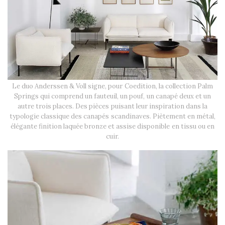
Le duo Anderssen & Voll signe, pour Coedition, la collection Palm
Springs qui comprend un fauteuil, un pouf, un canapé deux et un
autre trois places. Des pièces puisant leur inspiration dans la
typologie classique des canapés scandinaves. Piètement en métal,
élégante finition laquée bronze et assise disponible en tissu ou en
cuir.