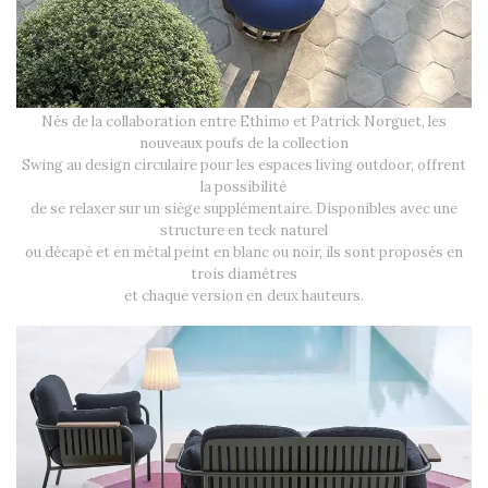
Nés de la collaboration entre Ethimo et Patrick Norguet, les
nouveaux poufs de la collection
Swing au design circulaire pour les espaces living outdoor, offrent
la possibilité
de se relaxer sur un siège supplémentaire. Disponibles avec une
structure en teck naturel
ou décapé et en métal peint en blanc ou noir, ils sont proposés en
trois diamètres
et chaque version en deux hauteurs.