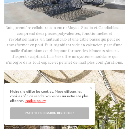
Buit, première collaboration entre Mayice Studio et Gandiablasco,
comprend deux pieces polyvalentes, fonctionnelles et
révolutionnaires: un fauteuil club et une table basse qui peut se
transformer en pouf. Buit, signifiant vide en valencien, part d’une
maille d’aluminium courbée pour former des éléments sinueux
d’aspect sculptural. La série offre un système modulaire qui
s’intègre dans tout espace et permet de multiples configurations.
Notre site utilise les cookies. Nous utilisons les
cookies afin de rendre vos visites sur notre site plus
efficaces.
cookie policy
J’ACCEPTE L’UTILISATION DES COOKIES