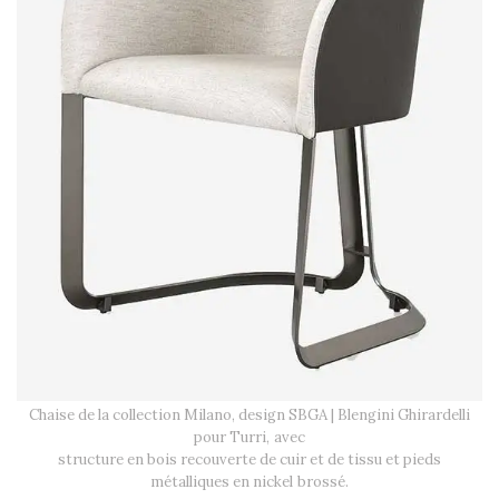
Chaise de la collection Milano, design SBGA | Blengini Ghirardelli
pour Turri, avec
structure en bois recouverte de cuir et de tissu et pieds
métalliques en nickel brossé.