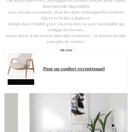
Lilly Reich (1885-1947). Son équipe de créatifs conçoit, pour Diabla,
deux fauteuils disponibles
avec ou sans accoudoirs, dont les choix esthétiques les rendent
légers et faciles à déplacer:
design clair et lisible grâce à la structure en acier inoxydable qui
souligne les formes ;
assise dotée d’une housse amovible en mousse ; et dossier flexible
pour plus de confort.
LIRE AUSSI
Pour un confort exceptionnel