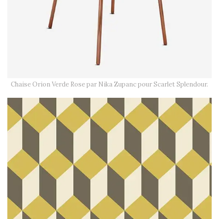
Chaise Orion Verde Rose par Nika Zupanc pour Scarlet Splendour.