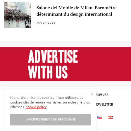
Salone del Mobile de Milan: Baromètre
déterminant du design international
MAI 27, 2026
© 2021 HARMONIES MAGAZINE. TOUS DROITS RÉSERVÉS.
Notre site utilise les cookies. Nous utilisons les
cookies afin de rendre vos visites sur notre site plus
ABONNEZ-VOUS
INSCRIVEZ-VOUS À NOTRE NEWSLETTER
efficaces.
cookie policy
QUI SOMMES-NOUS
CONTACTEZ-NOUS
J’ACCEPTE L’UTILISATION DES COOKIES