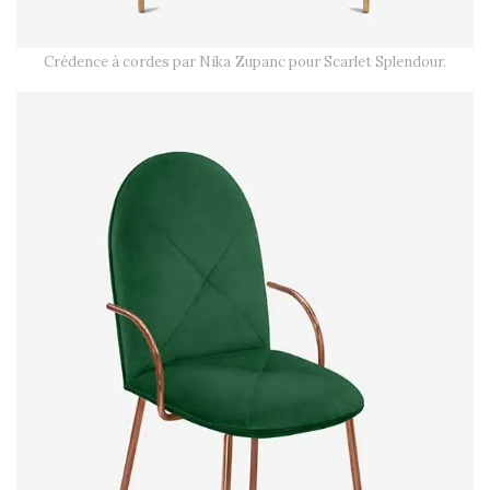
Crédence à cordes par Nika Zupanc pour Scarlet Splendour.