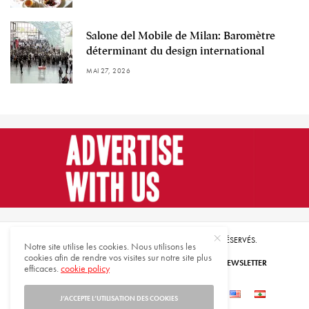
Salone del Mobile de Milan: Baromètre
déterminant du design international
MAI 27, 2026
© 2021 HARMONIES MAGAZINE. TOUS DROITS RÉSERVÉS.
Notre site utilise les cookies. Nous utilisons les
cookies afin de rendre vos visites sur notre site plus
ABONNEZ-VOUS
INSCRIVEZ-VOUS À NOTRE NEWSLETTER
efficaces.
cookie policy
QUI SOMMES-NOUS
CONTACTEZ-NOUS
J’ACCEPTE L’UTILISATION DES COOKIES