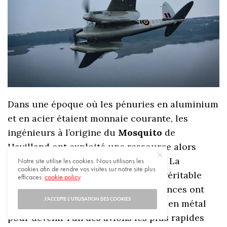
Dans une époque où les pénuries en aluminium
et en acier étaient monnaie courante, les
ingénieurs à l’origine du
Mosquito
de
Havilland ont exploité une ressource alors
particulièrement abondante: le bois. La
Notre site utilise les cookies. Nous utilisons les
cookies afin de rendre vos visites sur notre site plus
“merveille en bois” a provoqué une véritable
efficaces.
cookie policy
onde de chocs lorsque ses performances ont
J’ACCEPTE L’UTILISATION DES COOKIES
excédé celles de ses contemporains en métal
pour devenir l’un des avions les plus rapides