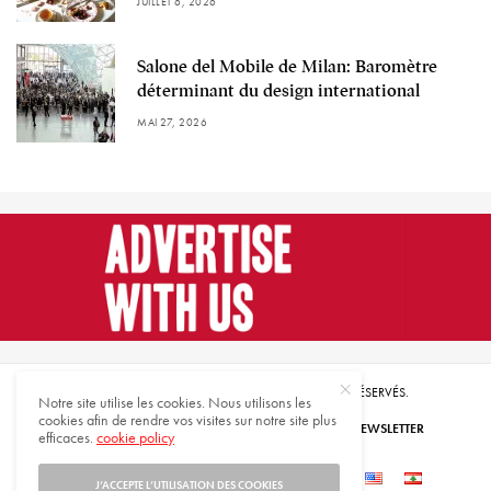
JUILLET 6, 2026
Salone del Mobile de Milan: Baromètre
déterminant du design international
MAI 27, 2026
© 2021 HARMONIES MAGAZINE. TOUS DROITS RÉSERVÉS.
Notre site utilise les cookies. Nous utilisons les
cookies afin de rendre vos visites sur notre site plus
ABONNEZ-VOUS
INSCRIVEZ-VOUS À NOTRE NEWSLETTER
efficaces.
cookie policy
QUI SOMMES-NOUS
CONTACTEZ-NOUS
J’ACCEPTE L’UTILISATION DES COOKIES