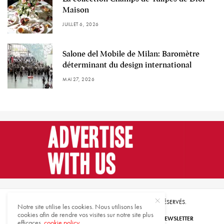
Maison
JUILLET 6, 2026
Salone del Mobile de Milan: Baromètre
déterminant du design international
MAI 27, 2026
© 2021 HARMONIES MAGAZINE. TOUS DROITS RÉSERVÉS.
Notre site utilise les cookies. Nous utilisons les
cookies afin de rendre vos visites sur notre site plus
ABONNEZ-VOUS
INSCRIVEZ-VOUS À NOTRE NEWSLETTER
efficaces.
cookie policy