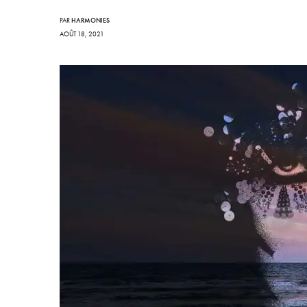
PAR
HARMONIES
AOÛT 18, 2021