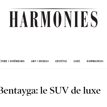
CTURE + INTÉRIEURS
ART + DESIGN
LIFESTYLE
LUXE
INSPIRATION
Bentayga: le SUV de luxe