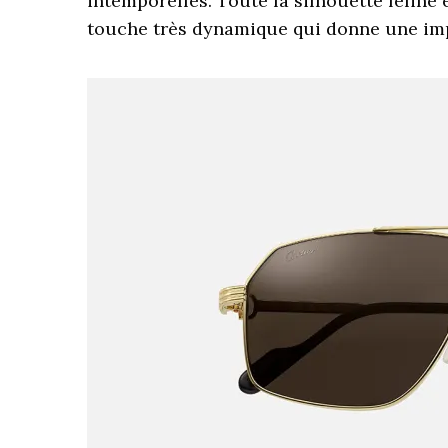
intemporelles. Toute la silhouette féline
touche très dynamique qui donne une i