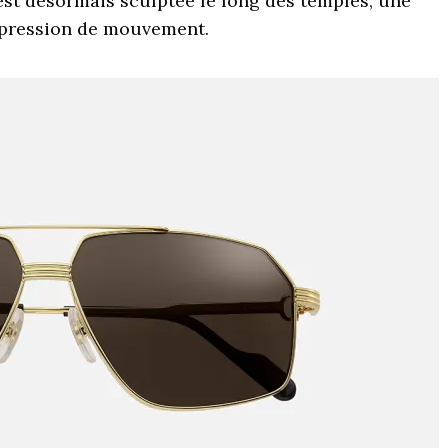
 est désormais sculptée le long des temples, une
mpression de mouvement.