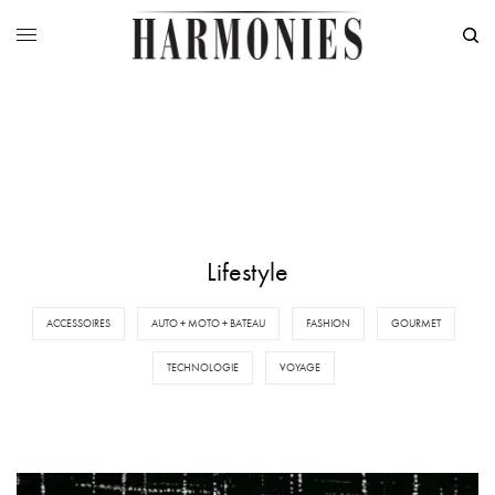
Lifestyle
ACCESSOIRES
AUTO + MOTO + BATEAU
FASHION
GOURMET
TECHNOLOGIE
VOYAGE