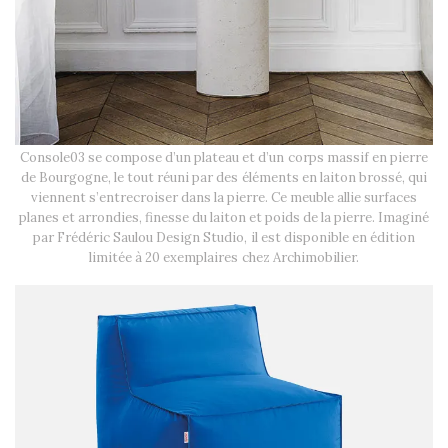
Console03 se compose d’un plateau et d’un corps massif en pierre
de Bourgogne, le tout réuni par des éléments en laiton brossé, qui
viennent s’entrecroiser dans la pierre. Ce meuble allie surfaces
planes et arrondies, finesse du laiton et poids de la pierre. Imaginé
par Frédéric Saulou Design Studio, il est disponible en édition
limitée à 20 exemplaires chez Archimobilier.