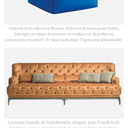
Fauteuil de la collection Mareta, d’Héctor Serrano pour Diabla,
fabriqué en tissue d’extérieur et rembourré de perles en
polystyrène recouvert de tissu hydrofuge. Tapisserie déhoussable.
Leonardo Dainelli, de Dainellistudio, imagine, pour Fratelli Boffi,