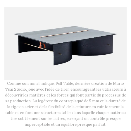
Comme son nom l’indique, Pull Table, dernière création de Mario
Tsai Studio, joue avec l’idée de tirer, encourageant les utilisateurs à
découvrir les matières et les forces qui font partie du processus de
sa production. La légèreté du contreplaqué de 5 mm et la dureté de
la tige en acier et de la flexibilité de la ceinture en cuir forment la
table et en font une structure stable, dans laquelle chaque matériau
tire subtilement sur les autres, exerçant un contrôle presque
imperceptible et un équilibre presque parfait.