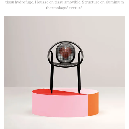
tissu hydrofuge. Housse en tissu amovible. Structure en aluminium
thermolaqué texturé.