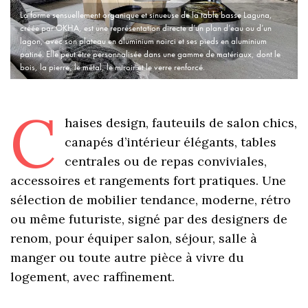
La forme sensuellement organique et sinueuse de la table basse Laguna,
créée par OKHA, est une représentation directe d’un plan d’eau ou d’un
lagon, avec son plateau en aluminium noirci et ses pieds en aluminium
patiné. Elle peut être personnalisée dans une gamme de matériaux, dont le
bois, la pierre, le métal, le miroir et le verre renforcé.
C
haises design, fauteuils de salon chics,
canapés d’intérieur élégants, tables
centrales ou de repas conviviales,
accessoires et rangements fort pratiques. Une
sélection de mobilier tendance, moderne, rétro
ou même futuriste, signé par des designers de
renom, pour équiper salon, séjour, salle à
manger ou toute autre pièce à vivre du
logement, avec raffinement.