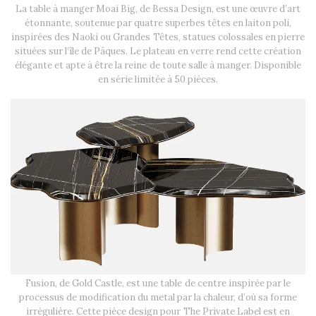
La table à manger Moai Big, de Bessa Design, est une œuvre d’art
étonnante, soutenue par quatre superbes têtes en laiton poli,
inspirées des Naoki ou Grandes Têtes, statues colossales en pierre
situées sur l’île de Pâques. Le plateau en verre rend cette création
élégante et apte à être la reine de toute salle à manger. Disponible
en série limitée à 50 pièces.
Fusion, de Gold Castle, est une table de centre inspirée par le
processus de modification du metal par la chaleur, d’où sa forme
irrégulière. Cette pièce design pour The Private Label est en