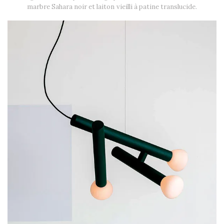
marbre Sahara noir et laiton vieilli à patine translucide.