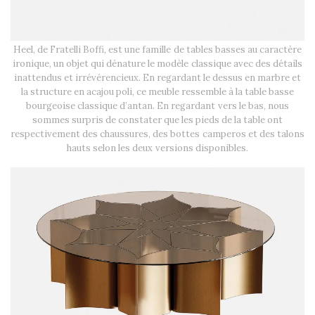
Heel, de Fratelli Boffi, est une famille de tables basses au caractère
ironique, un objet qui dénature le modèle classique avec des détails
inattendus et irrévérencieux. En regardant le dessus en marbre et
la structure en acajou poli, ce meuble ressemble à la table basse
bourgeoise classique d’antan. En regardant vers le bas, nous
sommes surpris de constater que les pieds de la table ont
respectivement des chaussures, des bottes camperos et des talons
hauts selon les deux versions disponibles.