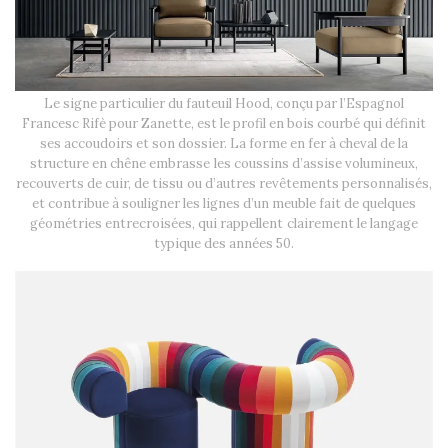
Le signe particulier du fauteuil Hood, conçu par l’Espagnol
Francesc Rifè pour Zanette, est le profil en bois courbé qui définit
ses accoudoirs et son dossier. La forme en fer à cheval de la
structure en chêne embrasse les coussins d’assise volumineux,
recouverts de cuir, de tissu ou d’autres revêtements personnalisés,
et contribue à souligner les lignes d’un meuble fait de quelques
géométries entrecroisées, qui rappellent clairement le langage
typique des années 50.