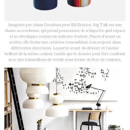
Imaginée par Adam Goodrum pour Blå Station, Big Talk est une
chaise accrocheuse, qui prend possession de n’importe quel espace
et se développe comme un solitaire évident. Placée d’avant en
arrière, elle forme une création ressemblant à un serpent dans
différentes directions. La partie avant du dossier et l’assise
brillent de la même couleur, tandis que le dossier peut être combiné
avec des échantillons de textile sous forme de livre de couleurs.