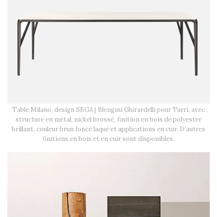
Table Milano, design SBGA | Blengini Ghirardelli pour Turri, avec
structure en métal, nickel brossé, finition en bois de polyester
brillant, couleur brun foncé laqué et applications en cuir. D’autres
finitions en bois et en cuir sont disponibles.