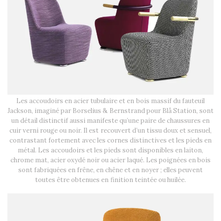
Les accoudoirs en acier tubulaire et en bois massif du fauteuil
Jackson, imaginé par Borselius & Bernstrand pour Blå Station, sont
un détail distinctif aussi manifeste qu’une paire de chaussures en
cuir verni rouge ou noir. Il est recouvert d’un tissu doux et sensuel,
contrastant fortement avec les cornes distinctives et les pieds en
métal. Les accoudoirs et les pieds sont disponibles en laiton,
chrome mat, acier oxydé noir ou acier laqué. Les poignées en bois
sont fabriquées en frêne, en chêne et en noyer ; elles peuvent
toutes être obtenues en finition teintée ou huilée.