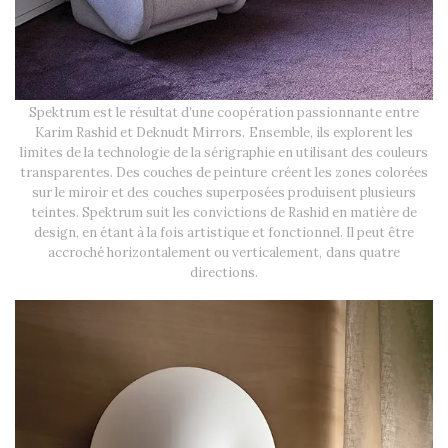
Spektrum est le résultat d’une coopération passionnante entre
Karim Rashid et Deknudt Mirrors. Ensemble, ils explorent les
limites de la technologie de la sérigraphie en utilisant des couleurs
transparentes. Des couches de peinture créent les zones colorées
sur le miroir et des couches superposées produisent plusieurs
teintes. Spektrum suit les convictions de Rashid en matière de
design, en étant à la fois artistique et fonctionnel. Il peut être
accroché horizontalement ou verticalement, dans quatre
directions.