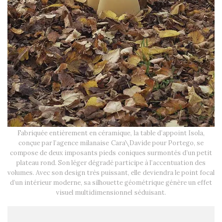
Fabriquée entièrement en céramique, la table d’appoint Isola,
conçue par l’agence milanaise Cara\Davide pour Portego, se
compose de deux imposants pieds coniques surmontés d’un petit
plateau rond. Son léger dégradé participe à l’accentuation des
volumes. Avec son design très puissant, elle deviendra le point focal
d’un intérieur moderne, sa silhouette géométrique génère un effet
visuel multidimensionnel séduisant.