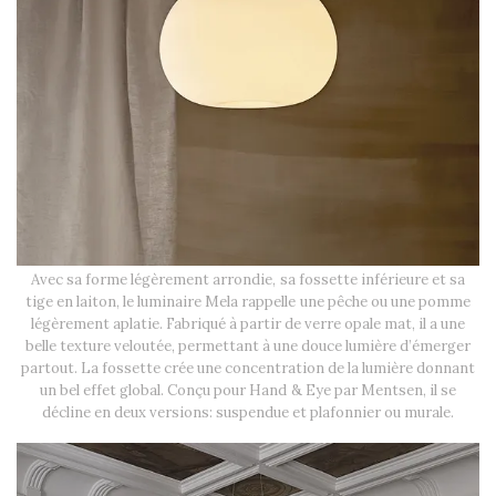
Avec sa forme légèrement arrondie, sa fossette inférieure et sa
tige en laiton, le luminaire Mela rappelle une pêche ou une pomme
légèrement aplatie. Fabriqué à partir de verre opale mat, il a une
belle texture veloutée, permettant à une douce lumière d’émerger
partout. La fossette crée une concentration de la lumière donnant
un bel effet global. Conçu pour Hand & Eye par Mentsen, il se
décline en deux versions: suspendue et plafonnier ou murale.