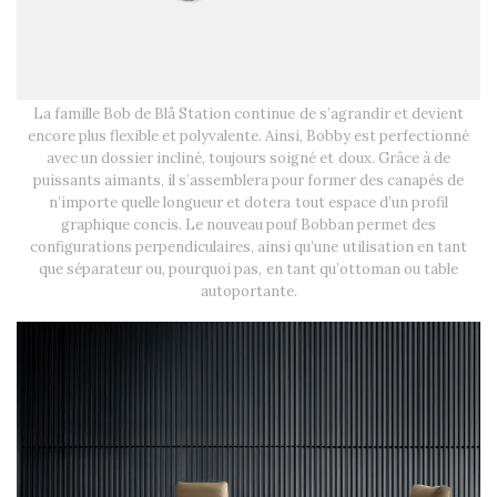
La famille Bob de Blå Station continue de s’agrandir et devient
encore plus flexible et polyvalente. Ainsi, Bobby est perfectionné
avec un dossier incliné, toujours soigné et doux. Grâce à de
puissants aimants, il s’assemblera pour former des canapés de
n’importe quelle longueur et dotera tout espace d’un profil
graphique concis. Le nouveau pouf Bobban permet des
configurations perpendiculaires, ainsi qu’une utilisation en tant
que séparateur ou, pourquoi pas, en tant qu’ottoman ou table
autoportante.