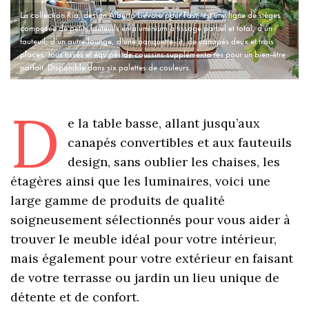
La collection Ria, design Alberto Lievore pour Fast, est une ligne de sièges
composée de petits fauteuils en aluminium à tissage partiel et total, d’un
fauteuil, d’un autre lounge, d’une banquette-lit, de canapés deux et trois
places, tous tissés et équipés de coussins supplémentaires pour un bien-être
parfait. Disponible dans six palettes de couleurs.
D
e la table basse, allant jusqu’aux
canapés convertibles et aux fauteuils
design, sans oublier les chaises, les
étagères ainsi que les luminaires, voici une
large gamme de produits de qualité
soigneusement sélectionnés pour vous aider à
trouver le meuble idéal pour votre intérieur,
mais également pour votre extérieur en faisant
de votre terrasse ou jardin un lieu unique de
détente et de confort.