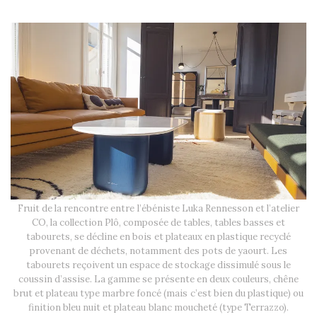
Fruit de la rencontre entre l’ébéniste Luka Rennesson et l’atelier
CO, la collection Plô, composée de tables, tables basses et
tabourets, se décline en bois et plateaux en plastique recyclé
provenant de déchets, notamment des pots de yaourt. Les
tabourets reçoivent un espace de stockage dissimulé sous le
coussin d’assise. La gamme se présente en deux couleurs, chêne
brut et plateau type marbre foncé (mais c’est bien du plastique) ou
finition bleu nuit et plateau blanc moucheté (type Terrazzo).