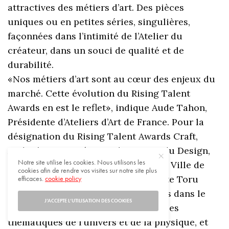
attractives des métiers d’art. Des pièces
uniques ou en petites séries, singulières,
façonnées dans l’intimité de l’Atelier du
créateur, dans un souci de qualité et de
durabilité.
«Nos métiers d’art sont au cœur des enjeux du
marché. Cette évolution du Rising Talent
Awards en est le reflet», indique Aude Tahon,
Présidente d’Ateliers d’Art de France. Pour la
désignation du Rising Talent Awards Craft,
Aude s’est associée avec le Bureau du Design,
Notre site utilise les cookies. Nous utilisons les
de la Mode et des Métiers d’Art de la Ville de
cookies afin de rendre vos visites sur notre site plus
Paris, pour récompenser le céramiste Toru
efficaces.
cookie policy
Kurokawa dont les œuvres, exposées dans le
J’ACCEPTE L’UTILISATION DES COOKIES
Hall 5A sur l’espace Craft, abordent les
thématiques de l’univers et de la physique, et