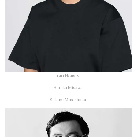
Yuri Himuro.
Haruka Misawa.
Satomi Minoshima.