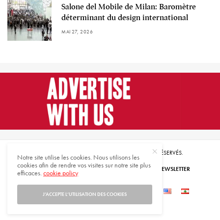
Salone del Mobile de Milan: Baromètre
déterminant du design international
MAI 27, 2026
© 2021 HARMONIES MAGAZINE. TOUS DROITS RÉSERVÉS.
Notre site utilise les cookies. Nous utilisons les
cookies afin de rendre vos visites sur notre site plus
ABONNEZ-VOUS
INSCRIVEZ-VOUS À NOTRE NEWSLETTER
efficaces.
cookie policy
QUI SOMMES-NOUS
CONTACTEZ-NOUS
J’ACCEPTE L’UTILISATION DES COOKIES