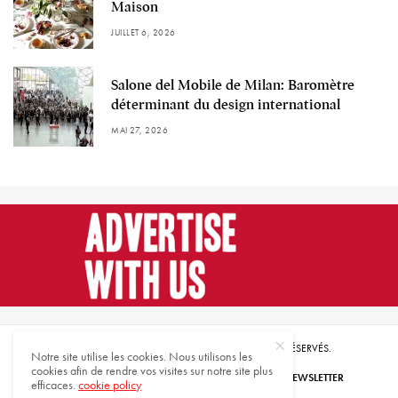
Maison
JUILLET 6, 2026
Salone del Mobile de Milan: Baromètre
déterminant du design international
MAI 27, 2026
© 2021 HARMONIES MAGAZINE. TOUS DROITS RÉSERVÉS.
Notre site utilise les cookies. Nous utilisons les
cookies afin de rendre vos visites sur notre site plus
ABONNEZ-VOUS
INSCRIVEZ-VOUS À NOTRE NEWSLETTER
efficaces.
cookie policy