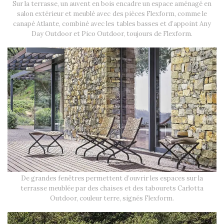
Sur la terrasse, un auvent en bois encadre un espace aménagé en
salon extérieur et meublé avec des pièces Flexform, comme le
canapé Atlante, combiné avec les tables basses et d’appoint Any
Day Outdoor et Pico Outdoor, toujours de Flexform.
De grandes fenêtres permettent d’ouvrir les espaces sur la
terrasse meublée par des chaises et des tabourets Carlotta
Outdoor, couleur terre, signés Flexform.