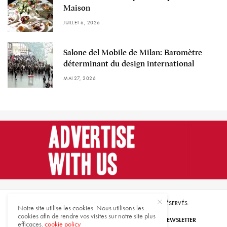
Maison
JUILLET 6, 2026
Salone del Mobile de Milan: Baromètre
déterminant du design international
MAI 27, 2026
© 2021 HARMONIES MAGAZINE. TOUS DROITS RÉSERVÉS.
Notre site utilise les cookies. Nous utilisons les
cookies afin de rendre vos visites sur notre site plus
ABONNEZ-VOUS
INSCRIVEZ-VOUS À NOTRE NEWSLETTER
efficaces.
cookie policy