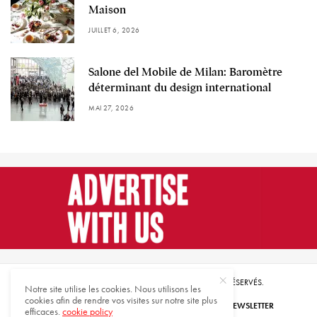
Maison
JUILLET 6, 2026
Salone del Mobile de Milan: Baromètre
déterminant du design international
MAI 27, 2026
© 2021 HARMONIES MAGAZINE. TOUS DROITS RÉSERVÉS.
Notre site utilise les cookies. Nous utilisons les
cookies afin de rendre vos visites sur notre site plus
ABONNEZ-VOUS
INSCRIVEZ-VOUS À NOTRE NEWSLETTER
efficaces.
cookie policy