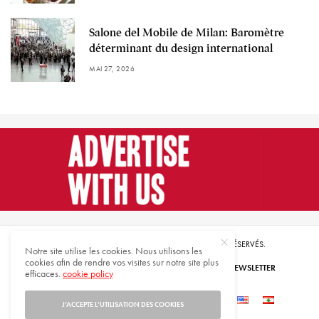
Salone del Mobile de Milan: Baromètre
déterminant du design international
MAI 27, 2026
© 2021 HARMONIES MAGAZINE. TOUS DROITS RÉSERVÉS.
Notre site utilise les cookies. Nous utilisons les
cookies afin de rendre vos visites sur notre site plus
ABONNEZ-VOUS
INSCRIVEZ-VOUS À NOTRE NEWSLETTER
efficaces.
cookie policy
QUI SOMMES-NOUS
CONTACTEZ-NOUS
J’ACCEPTE L’UTILISATION DES COOKIES