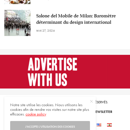
Salone del Mobile de Milan: Baromètre
déterminant du design international
MAI 27, 2026
© 2021 HARMONIES MAGAZINE. TOUS DROITS RÉSERVÉS.
Notre site utilise les cookies. Nous utilisons les
cookies afin de rendre vos visites sur notre site plus
ABONNEZ-VOUS
INSCRIVEZ-VOUS À NOTRE NEWSLETTER
efficaces.
cookie policy
QUI SOMMES-NOUS
CONTACTEZ-NOUS
J’ACCEPTE L’UTILISATION DES COOKIES