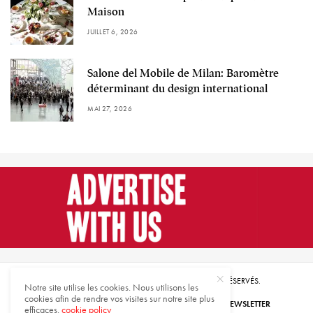
Maison
JUILLET 6, 2026
Salone del Mobile de Milan: Baromètre
déterminant du design international
MAI 27, 2026
© 2021 HARMONIES MAGAZINE. TOUS DROITS RÉSERVÉS.
Notre site utilise les cookies. Nous utilisons les
cookies afin de rendre vos visites sur notre site plus
ABONNEZ-VOUS
INSCRIVEZ-VOUS À NOTRE NEWSLETTER
efficaces.
cookie policy