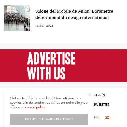
Salone del Mobile de Milan: Baromètre
déterminant du design international
MAI 27, 2026
© 2021 HARMONIES MAGAZINE. TOUS DROITS RÉSERVÉS.
Notre site utilise les cookies. Nous utilisons les
cookies afin de rendre vos visites sur notre site plus
ABONNEZ-VOUS
INSCRIVEZ-VOUS À NOTRE NEWSLETTER
efficaces.
cookie policy
QUI SOMMES-NOUS
CONTACTEZ-NOUS
J’ACCEPTE L’UTILISATION DES COOKIES