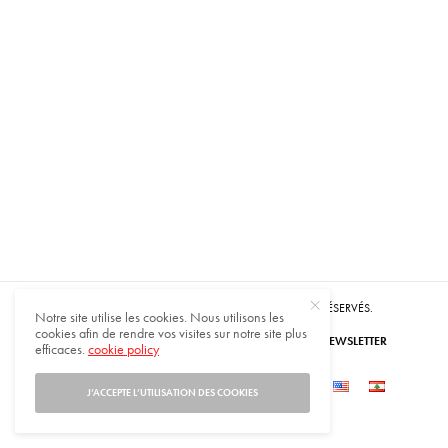
© 2021 HARMONIES MAGAZINE. TOUS DROITS RÉSERVÉS.
Notre site utilise les cookies. Nous utilisons les
cookies afin de rendre vos visites sur notre site plus
ABONNEZ-VOUS
INSCRIVEZ-VOUS À NOTRE NEWSLETTER
efficaces.
cookie policy
QUI SOMMES-NOUS
CONTACTEZ-NOUS
J’ACCEPTE L’UTILISATION DES COOKIES