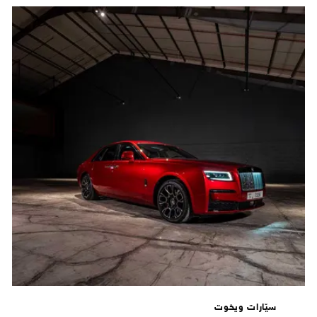
سيّارات ويخوت