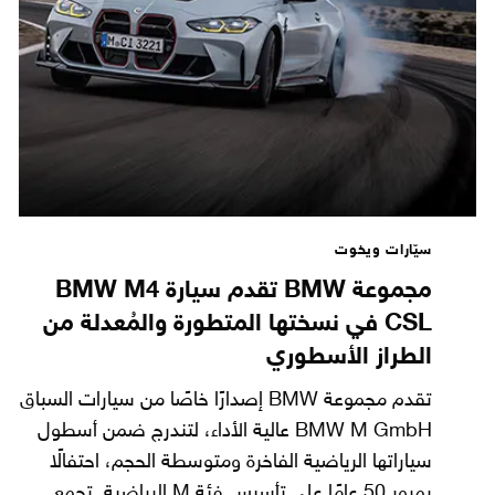
سيّارات ويخوت
مجموعة BMW تقدم سيارة BMW M4
CSL في نسختها المتطورة والمُعدلة من
الطراز الأسطوري
تقدم مجموعة BMW إصدارًا خاصًا من سيارات السباق
BMW M GmbH عالية الأداء، لتندرج ضمن أسطول
سياراتها الرياضية الفاخرة ومتوسطة الحجم، احتفالًا
بمرور 50 عامًا على تأسيس فئة M الرياضية. تجمع