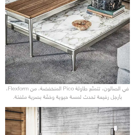
في الصالون، تتمتّع طاولة Pico المنخفضة، من Flexform،
بأرجل رفيعة تحدث لمسة حيوية وخفّة بصرية ملفتة.