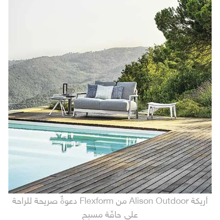
أريكة Alison Outdoor من Flexform دعوةٌ صريحة للراحة
على حافّة مسبحٍ