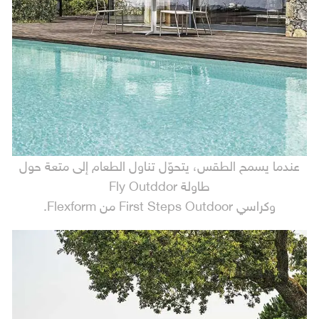
عندما يسمح الطقس، يتحوّل تناول الطعام إلى متعة حول
طاولة Fly Outddor
وكراسي First Steps Outdoor من Flexform.