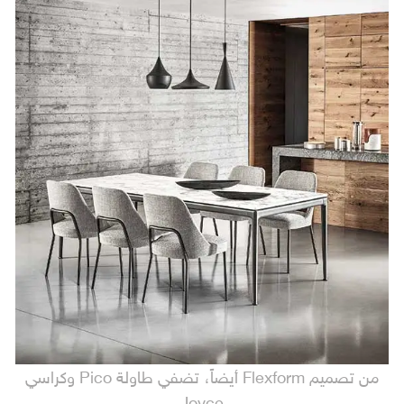
من تصميم Flexform أيضاً، تضفي طاولة Pico وكراسي