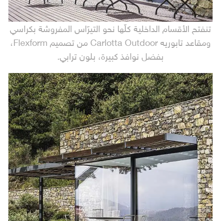
تنفتح الأقسام الداخلية كلّها نحو التيرّاس المفروشة بكراسي
ومقاعد تابوريه Carlotta Outdoor من تصميم Flexform،
بفضل نوافذ كبيرة، بلون ترابي.