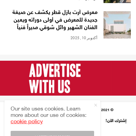
معرض آرت بازل قطر يكشف عن صيغة
جديدة للمعرض في أولى دوراته ويعين
الفنان الشهير وائل شوقي مديراً فنياً
أكتوبر 10, 2025
Our site uses cookies. Learn
© 2021 HARMONIES MAGAZINE جميع الحقوق محفوظة
more about our use of cookies:
إشترك الآن!
النشرة الإخبارية
من نحن
إتصل بنا
EN
cookie policy
FR
عر