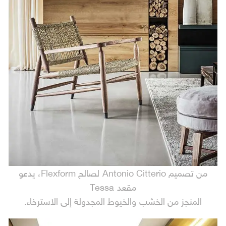
من تصميم Antonio Citterio لصالح Flexform، يدعو
مقعد Tessa
المنجز من الخشب والخيوط المجدولة إلى الاسترخاء.