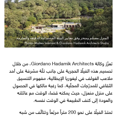
المنزل مصمّم ومنجز وفق معايير البيئة المستدامة الدقيقة والصارمة.
Photos Matteo Imbriani & Giordano Hadamik Architects Studio
تعزّز وكالة Giordano Hadamik Architects، من خلال
تصميم هذه الفيلّا الحجرية على جانب تلّة مشرفة على أحد
ملاعب الغولف في ليغوريا الإيطالية، مفهوم التنسيق
الثقافي للمدرّجات المحلّية، كما رغبة مالكها في الحصول
على منزل منعزل، حيث يمكنه قضاء الوقت مع عائلته
والعودة إلى كنف الطبيعة في الوقت نفسه.
تمتدّ الفيلّا على نحو 200 متراً مربّعاً وتتألّف من شبه