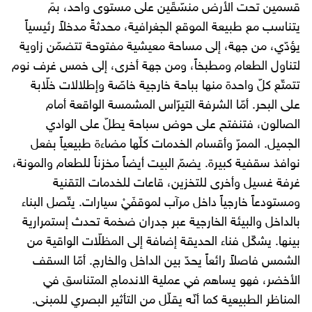
قسمين تحت الأرض منسّقَين على مستوى واحد، بمَ
يتناسب مع طبيعة الموقع الجغرافية، محدثةً مدخلاً رئيسياً
يؤدّي، من جهة، إلى مساحة معيشية مفتوحة تتضمّن زاوية
لتناول الطعام ومطبخاً، ومن جهة أخرى، إلى خمس غرف نوم
تتمتّع كلّ واحدة منها بباحة خارجية خاصّة وإطلالات خلّابة
على البحر. أمّا الشرفة التيرّاس المشمسة الواقعة أمام
الصالون، فتنفتح على حوض سباحة يطلّ على الوادي
الجميل. الممرّ وأقسام الخدمات كلّها مضاءة طبيعياً بفعل
نوافذ سقفية كبيرة. يضمّ البيت أيضاً مخزناً للطعام والمونة،
غرفة غسيل وأخرى للتخزين، قاعات للخدمات التقنية
ومستودعاً خارجياً داخل مرآب لموقفَيْ سيارات. يتّصل البناء
بالداخل والبيئة الخارجية عبر جدران ضخمة تحدث إستمرارية
بينها. يشكّل فناء الحديقة إضافة إلى المظلّات الواقية من
الشمس فاصلاً رائعاً يحدّ بين الداخل والخارج. أمّا السقف
الأخضر، فهو يساهم في عملية الاندماج المتناسق في
المناظر الطبيعية كما أنّه يقلّل من التأثير البصري للمبنى.