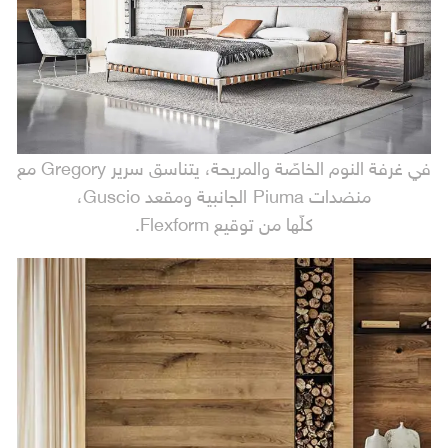
في غرفة النوم الخاصّة والمريحة، يتناسق سرير Gregory مع
منضدات Piuma الجانبية ومقعد Guscio،
كلّها من توقيع Flexform.