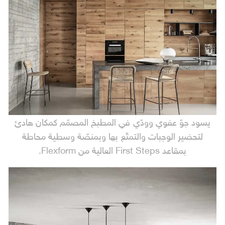
يسود جوّ عفوي وودّي في المطبخ المصمّم كمكان هادئ
لتحضير الوجبات والتمتّع بها وبمنصّة وسطية محاطة
بمقاعد First Steps العالية من Flexform.