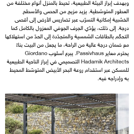
وبهدف إبراز البيئة الطبيعية، تحيط بالمنزل أنواع مختلفة من
العطور المتوسّطية. يزيد مزيج من الحصى والأسطح
الخشبية إمكانية التسرّب عبر تضاريس الأرض إلى أقصى
درجة. إلى ذلك، يؤدّي الجرف الجوفي المعزول بالكامل كما
التحكّم بالطاقات الشمسية والمتجدّدة إلى الحدّ من استهلاكها
مع ضمان درجة عالية من الراحة، ما يجعل من البيت بناءً
يحترم معاير Passivhaus. يبرع أسلوب Giordano
Hadamik Architects التصميمي في إبراز الناحية الطبيعية
للمسكن عبر استقدام روعة البحر الأبيض المتوسّط المحيط
به وإدراجه فيه.