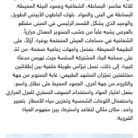
ثلاثة عناصر: البساطة، الشفافية وجمود البيئة المحيطة.
البساطة في البنى والمواد. بلوك الباطون الأبيض الطويل
والوحيد الذي يشكّل القسم الرئيسي في المبنى مقطّع
بالعرض يشبه علباً من خشب الصنوبر المعدّل حرارياً.
الشفافية في مساحات العيش المنفتحة بوفرة. أوّلاً، على
الطبيعة المحيطة، بفضل واجهات زجاجية ضخمة، من ثمّ
على مساحة البناء المشتركة السلسة حيث تهيمن مدفأة
كبيرة. إلى ذلك، تصل تيرّاس طويلة خلفية بين إطلالتين
مختلفتين تميّزان المشهد الطبيعي: غابة الصنوبر من جهة
والكروم من جهة أخرى. الجمود المحيط على نطاق واسع،
بفعل اختيار المواد واستخدام الصوف الصخري للعزل الحراري
واستعمال اللوحات الشمسية وتخزين مياه الأمطار. بتعبير
واحد، مكان مثالي لتقاعد واسترخاء يبرز مفهوم الحياة
القروية.