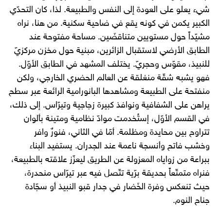
شيء يعلو على العودة إلى النفس والطبيعة. لذا، كان التحدّي
الكبير يكمن في كونه يقع في ضاحية سكنية. من هنا، نراه
مشيّداً حول مستويين متناقضَين. مساحة مفتوحة عند
الطابق الأرضي لاستقبال الزائرين، مبنية حول مخزن مركزيّ
للنبيذ، مقوّس وحجريّ. يختلف المشهد في الطابق الأوّل.
فهو يشبه شقّة منغلقة عن العالم الحضري الخارجي، ولكن
منفتحة على الطبيعة ومشاهدها البانورامية الرائعة عبر سطح
يراهن على الشفافية ونوافذ كبيرة زجاجية وتيرّاس. إلى ذلك،
في القسم الأوّل، إستُخدمت موادّ نظامية ومتينة بألوان
تتراوح بين محايدة ومظلمة. أمّا في الثاني، فنورٌ وافر
وخشب فاتح وأنسجة ناعمة عند الجدران. يستفيد البناء
ببراعة من زواياه المعزولة عن الطريق ليعزّز علاقته بالطبيعة،
فنراه متمتّعاً بحديقة برّية تتّصل فيه عبر تيرّاس منحدرة،
حيث تنعكس وفرة الخَضار في جدار قبو النبيذ أو سجّادة
جناح النوم.