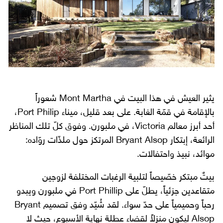
يثير العيش في هذا البيت في Mont Martha شعوراً
بالإقامة في قمّة الغابة. على بعد قليل، ميناء Port Philip،
أحد أبرز معالم Victoria، في ملبورن. وفوق كلّ تلك المناظر
الرائعة، إبتكار Bryant Alsop المرتكز حول ملذّات روّاده:
موائد، نبيذ واحتفالات.
بيتٌ مبتكر خصّيصاً لتلبية الرغبات المختلفة لزوجين
متقاعدين جزئياً، يطلّ على Port Phillip في ملبورن ويبدو
رحباً وحميمياً على حدّ سواء. لقد شُيّد وفق تصميم Bryant
Alsop ليكون منزلاً لقضاء عطلة نهاية الأسبوع، حيث لا