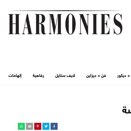
 ديكور
فنّ + ديزاين
لايف ستايل
رفاهية
إلهامات