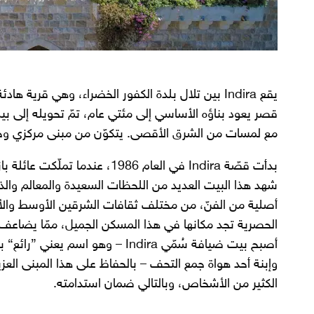
يقع Indira بين تلال بلدة الكفور الخضراء، وهي قرية 
قصر يعود بناؤه الأساسي إلى مئتي عام، تمّ تحويله إلى بيت
مع لمسات من الشرق الأقصى. يتكوّن من مبنى مركزي وحدي
شهد هذا البيت العديد من اللحظات السعيدة والمعالم والذك
أصلية من الفنّ، من مختلف ثقافات الشرقين الأوسط والأق
الحصرية تجد مكانها في هذا المسكن الجميل، ممّا يضاعف طا
أصبح بيت ضيافة سُمّي Indira – وهو 
وإبنة أحد هواة جمع التحف – بالحفاظ على هذا المبنى العز
الكثير من الأشخاص، وبالتالي ضمان استدامته.