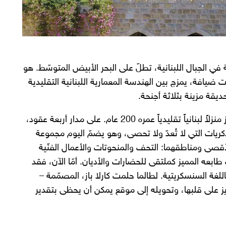
هادئة في الجبال اللبنانية، تطلّ على البحر الأبيض المتوسّط. هو
 ضيافة، يمزج بين الهندسة المعمارية اللبنانية التقليدية
قة مزينة بثلاثة أجنحة.
بدأت قصّة Indira في العام 1986، عندما تملّكت عائلة باز منزلاً لبنانياً تقليدياً عمره 200 عام. على مدار أربعة عقود،
ريات التي لا تُعدّ ولا تحصى، وهو يضمّ اليوم مجموعة
صى ومناطقهما: التحف والمنحوتات والأعمال الفنّية
بعه المميز كملتقى للحضارات والأديان. أمّا الآن، فقد
اسم يعني ”رائع“ باللغة السنسكريتية. لطالما حلمت كارلا باز، المصمّمة –
يز على قلبها، وتحويله إلى موقع يمكن أن يحظى بتقدير