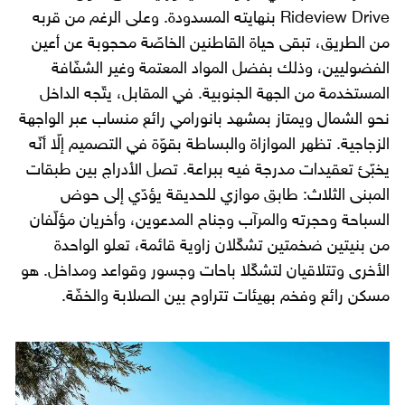
Rideview Drive بنهايته المسدودة. وعلى الرغم من قربه
من الطريق، تبقى حياة القاطنين الخاصّة محجوبة عن أعين
الفضوليين، وذلك بفضل المواد المعتمة وغير الشفّافة
المستخدمة من الجهة الجنوبية. في المقابل، يتّجه الداخل
نحو الشمال ويمتاز بمشهد بانورامي رائع منساب عبر الواجهة
الزجاجية. تظهر الموازاة والبساطة بقوّة في التصميم إلّا أنّه
يخبّئ تعقيدات مدرجة فيه ببراعة. تصل الأدراج بين طبقات
المبنى الثلاث: طابق موازي للحديقة يؤدّي إلى حوض
السباحة وحجرته والمرآب وجناح المدعوين، وأخريان مؤلّفان
من بنيتين ضخمتين تشكّلان زاوية قائمة، تعلو الواحدة
الأخرى وتتلاقيان لتشكّلا باحات وجسور وقواعد ومداخل. هو
مسكن رائع وفخم بهيئات تتراوح بين الصلابة والخفّة.