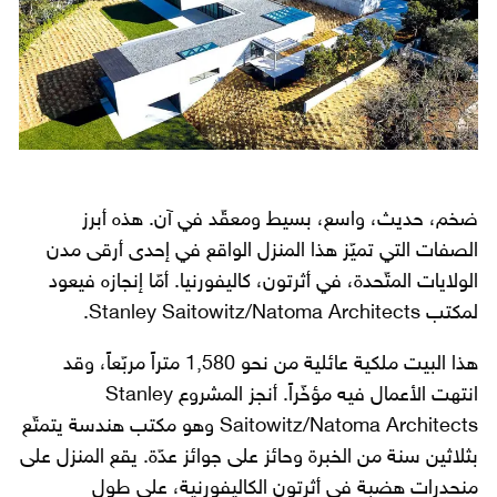
ضخم، حديث، واسع، بسيط ومعقّد في آن. هذه أبرز
الصفات التي تميّز هذا المنزل الواقع في إحدى أرقى مدن
الولايات المتّحدة، في أثرتون، كاليفورنيا. أمّا إنجازه فيعود
لمكتب Stanley Saitowitz/Natoma Architects.
هذا البيت ملكية عائلية من نحو 1,580 متراً مربّعاً، وقد
انتهت الأعمال فيه مؤخّراً. أنجز المشروع Stanley
Saitowitz/Natoma Architects وهو مكتب هندسة يتمتّع
بثلاثين سنة من الخبرة وحائز على جوائز عدّة. يقع المنزل على
منحدرات هضبة في أثرتون الكاليفورنية، على طول