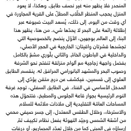
المنحدر فلا يظهر منه غير نصف طابق. وهكذا، لا يعود
المنزل يحجب المنظر الخلّاب المطلّ على القرية المجاورة في
أي وقت من اليوم. إلى ذلك، يُسعد البيت ضيوفه عبر
إطلالة رائعة على البحر لا يحدّها شيء. من هنا، يظهر هذا
البناء إلى العالم بوجهين، الأوّل ينضح بالخصوصية التي
تجسّدها قشرتان واقيتان: الخارجية في الحجر الأصلي،
والداخلية في الباطون الخامّ. والثاني بلّوري مشعّ بالكامل
بفضل واجهة زجاجية مع ألواح منزلقة تنفتح نحو الشرفة
وصوب البحر والمشهد البانورامي المرافق له. ينقسم الطابق
العلوي إلى قسمين، فيكشف عن درج متقن يؤدّي إلى
المدخل الأساسي في الفناء. في الطابق السفلي، توجد غرفة
النوم الرئيسية بجوار قاعة الجلوس والمطبخ، فتتحوّل هذه
المساحات العامّة التقليدية إلى ملاذات ملائمة للسلام
والاسترخاء، وخلال الطقس المعتدل، إلى جسر صيفي محمي
من أشعّة الشمس وجيّد التهوئة بفعل نظام تكييف تمّ
إرساؤه في المبنى كما من خلال تعدّد المصاريع، أو درفات