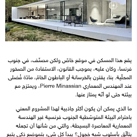
يقع هذا المسكن في موقع خاصّ ولكن مصنّف، في جنوب
فرنسا، وكان عليه، بموجب القانون، الاستفادة من الصخور
المحلّية. بناء يقترن بالخرسانة أو الباطون الخامّ، مادّة فُضلى
عند المهندس المعماري Pierre Minassian، ويمتزج مع
بيئته حتى لو أنّه يمتاز عنها.
ما الذي يمكن أن يكون أكثر جاذبية لهذا المشروع المعني
باحترام البيئة المتوسّطية الجنوب فرنسية غير الهندسة
المعمارية المعاصرة البسيطة، والتي من شأنها أن تجعله
يتألّق بأسلوب شبه خجول؟ يبدأ كل شيء بتموضع ذكي يتبع