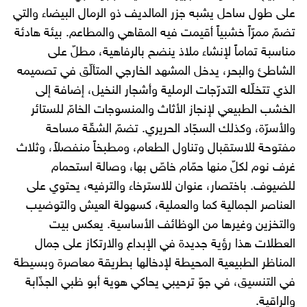
على طول ساحل يشبه جزر المالديف ذو الرمال البيضاء والتي
تضمّ ممرّاً خشبياً أقيمت فيه المقاهي والمطاعم. بيئة هادئة
مناسبة تماماً لإنشاء ملاذ ينضح بالرفاهية، مطلّ على
الشاطئ والبحر، يدخل المشهد الخارجي المتألّق في تصميمه
الذي تتخلّله التدرّجات الرملية وأشجار النخيل، إضافة إلى
الخشب الطبيعي لإنجاز الأثاث والمنسوجات الخامّ للستائر
والأسرّة، وكذلك السجّاد الحريري. تضمّ الشقّة مساحة
مفتوحة للاستقبال وتناول الطعام، ومطبخاً منفصلاً، وثلاث
غرف نوم لكلّ منها حمّام خاصّ بها، وصالة استحمام
للضيوف. باختصار، عنوان للاسترخاء والترفيه، يحتوي على
العناصر الجمالية كما والعملية، كسهولة العيش والتوضيب
والتخزين وغيرها من الوظائف الأساسية. يعكس بيت
العطلات هذا رؤية جديدة في الإبداع والارتكاز على جمال
المناظر الطبيعية المحيطة لإدخالها بطريقة معاصرة وبسيطة
في التنسيق، في جوّ ترحيبي يحاكي هوية أبو ظبي الجذّابة
والراقية.