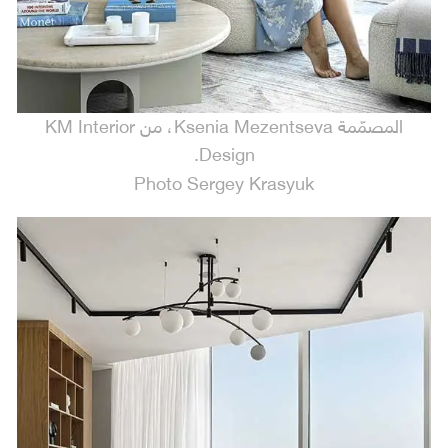
المصمّمة Ksenia Mezentseva، من KM Interior
Design.
Photo Sergey Krasyuk