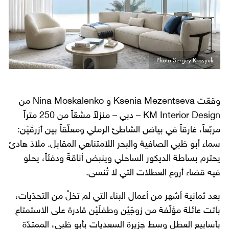
Photo Sergey Krasyuk
وقعّت Ksenia Mezentseva و Nina Moskalenko من
KM Interior Design – دبي – منزلاً مشعّاً من 250 متراً
مربّعاً، غارقاً في بياض الشاطئ الرملي ومعلّقاً بين أزرقَيْن:
سماء أبو ظبي الصافية والبحر اللامتناهي المقابل. ملاذ هادئ
يحترم بساطة الديكور الساحلي وينبض أناقةً ودفئاً، يحلو
فيه قضاء أروع العطلات التي لا تُنسى.
بعد ثمانية أشهر من أعمال البناء التي لم تخلُ من التحدّيات،
باتت عائلة مؤلّفة من زوجَيْن وطفلَيْن قادرة على الاستمتاع
بأسابيع العطل وسط جزيرة السعديات بأبو ظبي، الممتدّة