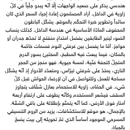
هندسي يذكر على صعيد الواجهات إلّا أنّه يبدو جلّياً في كلّ
زاوية في الداخل. أراد المصمّمون إعادة إحياء السحر الذي كان
سائداً وتطوير خبرة التحكّم بالموقع. يشكّل الباطون
المحفوف المادّة الأساسية في هندسة الداخل. كذلك ينساب
الضوء لينير الطابقين بفضل امتدادٍ منفتحٍ لا تحدّه جدران أو
حواجز. أمّا ما يفصل بين غرفتي النوم فسمات خاصّة
بالمكان، فيما يبعث فيه المطبخ، المختبئ بسور الدرج
المتجلّ كتحفة فنّية، لمسة حيوية. فهو منجز من الحجر
الناري، يمتدّ على شرفتي تيرّاس، ومتعدّد الأدوار إذ أنّه يشكّل
مساحة للعمل وللتواصل في آن لإرضاء الحواسّ قبل كلّ
شيء. في الحمّام، زاوية للاستحمام بعازل شفّاف يتجاوز
السقف فيشعر المستخدم وكأنّه يطوف على ارتفاع أربعة
أمتار فوق الأرض، كما أنّه يتمتّع بإطلالة على باقي الشقّة.
بالإجمال، هو موقع للاستكشافات، يزيد من الروح التنسيقي
المسرحي الموجود أساساً الذي تمّ تحويله إلى بيت يضجّ
بالحياة.