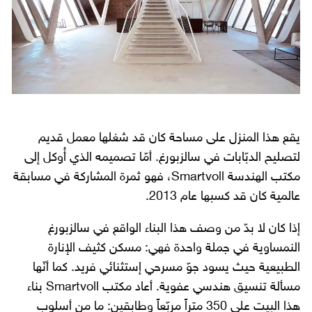
يقع هذا المنزل على مساحة كان قد شغلها معمل قديم
لتصليح الدبّابات في سالزبورغ. أمّا تصميمه الذي أُوكل إلى
مكتب الهندسة Smartvoll، فهو ثمرة المشاركة في مسابقة
عالمية كان قد كسبها عام 2013.
إذا كان لا بدّ من وصف هذا البناء الواقع في سالزبورغ
النمساوية في جملة واحدة فهي: مسكن كثيف الإنارة
الطبيعية حيث يسود جوّ مسرحي إستثنائي فريد. كما أنّها
مسألة تنسيق هندسي عفوية. أعاد مكتب Smartvoll بناء
هذا البيت على 350 متراً مربّعاً وطابقين: ما من أسلوب