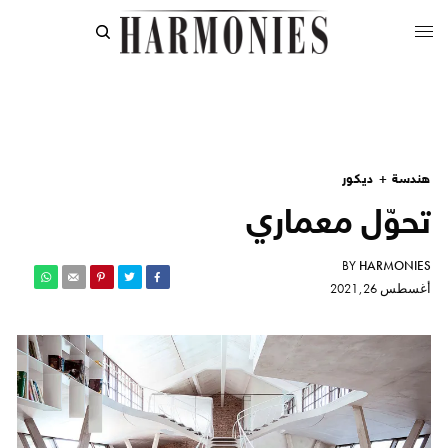
هندسة + ديكور
تحوّل معماري
BY
HARMONIES
أغسطس 26, 2021