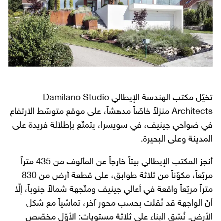
تخيّل مكتب الهندسة الإيطالي Damilano Studio
Architects منزلاً خاصّاً مدهشاً، على موقع متوسّط الارتفاع
في ضواحي جينيف، في سويسرا، يتمتّع بإطلالة فريدة على
المدينة وعلى البحيرة.
أنجز المكتب الإيطالي بيتاً خارجاً عن المألوف من 435 متراً
مربّعاً، مكوّناً من ثلاثة طوابق، على قطعة أرض من 830
متراً مربّعاً واقعة في أعالي جينيف ومتّجهة شمالاً جنوباً، إلّا
أنّ الواجهة قد نُقلت بحسب محور آخر، تماشياً مع شكل
الأرض. نُسّق البناء على ثلاثة مستويات: الأوّل مخصّص