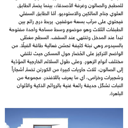
للمطبخ والصالون وغرفة الأصدقاء، بينما يضمّ الطابق
العلوي جناح المالكين والاستوديو. أمّا الطابق السفلي
فيحتوي على مرآب بسعة موقفين. يربط درج رائع بين
الطبقات الثلاث وهو موضوع وسط مساحة واحدة مفتوحة
تبدأ عند المدخل وتنتهي عند السقف. السطح مغطّى
بالسيدوم وهي نبتة كثيفة تحسّن فعالية طاقة الفيلّا. من
الواضح التركيز على الخَضار حول المسكن حيث تلتقي
مختلف أنواع الزهور. وعلى طول السلالم الخارجية المؤدّية
إلى الصالون، ثلاث حاويات كبيرة من الكورتن تضمّ أشجاراً
وشجيرات وخزامى، أي ما يعرف باللافندر. مجموعة من
النبات تشكّل حديقة رائعة غنية بالروائح الذكية والألوان
الباهرة.