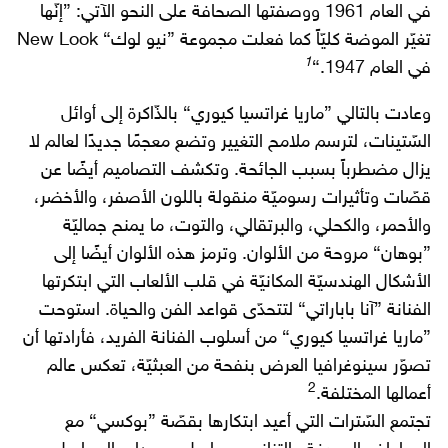
في العام 1961 ووصفتها الصحافة على النحو الآتي: ”إنّها
تغيّر الموضة كليّاً كما فعلت مجموعة ”نيو لوك“ New Look
1
في العام 1947.“
وعادت بالتالي ”ماريا غراتسيا كيوري“ بالذّاكرة إلى أوائل
السّتينات، لترسم ملامح التغيير وتضع معجمًا جديدًا لعالم لا
يزال مضطرباً بسبب الجائحة. وتكشف التصاميم أيضًا عن
قصّات وتأثيرات رسوميّة منقولة باللون الأصفر، والأخضر،
والأحمر، والكحلي، والبرتقالي، والتوت، ما يمنح جماليّة
”بوهان“ مروحة من الألوان. وترمز هذه الألوان أيضًا إلى
الأشكال الهندسيّة المكانيّة في قلب الألعاب التي ابتكرتها
الفنانة ”آنا باباراتي“ لتتحدّى قواعد الفن والحياة. استوحت
”ماريا غراتسيا كيوري“ من أسلوب الفنانة الفريد، فأرادتها أن
تصوّر سينوغرافيا العرض بنفحة من العبثيّة، تعكس عالم
2
أعمالها المختلفة.
تجتمع السّترات التي أعيد ابتكارها بقصّة ”بوكسي“ مع