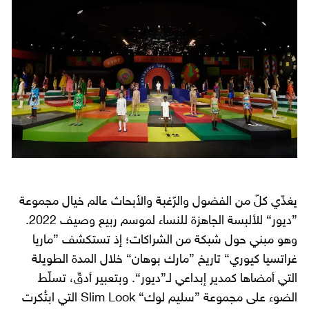
يغذّي كلّ من الفضول والرّغبة والأبحاث عالم خيال مجموعة
”ديور“ للألبسة الجاهزة للنساء لموسم ربيع وصيف 2022.
وهو مبني حول شبكة من الشراكات؛ إذ تستكشف ”ماريا
غراتسيا كيوري“ تاريخ ”مارك بوهان“ خلال المدة الطويلة
التي أمضاها كمدير إبداعي لـ”ديور“. وبتعبير أدقّ، تسلّط
الضوء على مجموعة ”سليم لوك“ Slim Look التي ابتُكرت