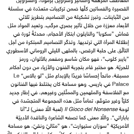
المعاطف المرهفة والتنانير وسراويل برمودا، والسراويل
القصيرة والفساتين كلّها ضمن تركيبات متعدّدة في سلسلة
من التّباينات. وتبرز تشكيلة من التصاميم بتطريز ثلاثي
الأبعاد معززة من خلال تأثير بصري مركّب. وتعيد المواد مثل
قماش ”سكوبا“ والنايلون ابتكار الأحجام، محدثةً ثورة في
إطلالة المرأة التي ترتديها. وتذكّر التصاميم المبتكرة من أجل
التألّق على حلبة الرقص، بالملهى الليلي الروماني الأسطوري
”بايبر كلوب“، فهو مكان شاسع ومفعم بالألوان، ورمز
للحريّة. هو مختبر قام بتجربة الفنون والأزياء من دون أحكام
مسبقة، مانحاً إحساسًا فريدًا بالإبداع مثل ”لو بالاس“ Le
Palace في باريس. وهو مساحة كان يختلط فيها الفنانون
مع الفلاسفة والملهمين والممثّلين وغيرهم، في إطار جديد
كليّاً وغير متوقّع، تماماً مثل هذه المجموعة المتجسّدة في
لوحة
Il Gioco del Nonsense
(لعبة اللّا معنى) لـ”آنا
باباراتي“. واللّا معنى كما تصفه الشاعرة والناقدة الأدبيّة
الأمريكيّة ”سوزان ستيوارت“، هو ”مثاليّ ونقيّ، هو مساحة
3