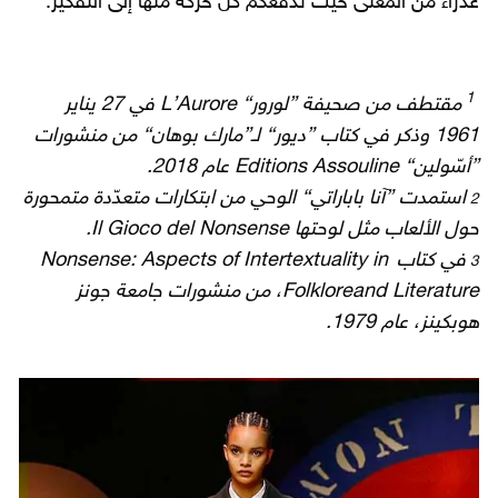
عذراء من المعنى حيث تدفعكم كلّ حركة منها إلى التفكير.“
1
مقتطف من صحيفة ”لورور“ L’Aurore في 27 يناير
1961 وذكر في كتاب ”ديور“ لـ”مارك بوهان“ من منشورات
”أسّولين“ Editions Assouline عام 2018.
2
استمدت ”آنا باباراتي“ الوحي من ابتكارات متعدّدة متمحورة
حول الألعاب مثل لوحتها Il Gioco del Nonsense.
3
في كتاب
Nonsense: Aspects of Intertextuality in
Folkloreand Literature، من منشورات جامعة جونز
هوبكينز، عام 1979.