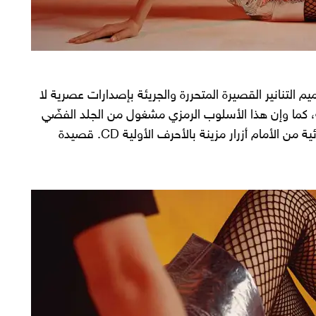
يا غراتسيا كيوري“، لمجموعة خريف 2021، تصميم التنانير القصيرة المتحررة والجريئة بإصدارات عصرية لا
، كما وإن هذا الأسلوب الرمزي مشغول من الجلد الفضّي
ذات إنعكاسات تسحر الألباب. وتكمل هذه القطعة الإستثنائية من الأمام أزرار مزينة بالأحرف الأولية CD. قصيدة