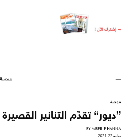
هندسة +
موضة
”ديور“ تقدّم التنانير القصيرة 
BY
MIREILLE HANNA
يوليو 22, 2021