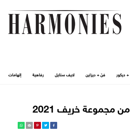
 ديكور
فنّ + ديزاين
لايف ستايل
رفاهية
إلهامات
من مجموعة خريف 2021