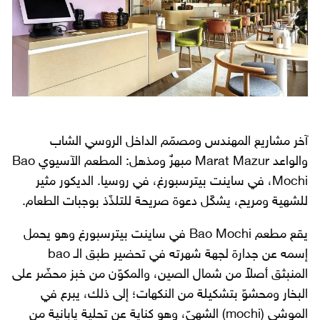
آخر مشاريع المهندس ومصمّم الداخل الروسي الشاب
والواعد Marat Mazur مبهرٌ ومذهل: المطعم الآسيوي Bao
Mochi، في ساينت بيترسبورغ، في روسيا. الديكور مثير
للشهية ومريح، يشكّل دعوة صريحة للتلذّذ بوجبات الطعام.
يقع مطعم Bao Mochi في ساينت بيترسبورغ وهو يحمل
إسمه عن جدارة لجهة شهرته في تحضير طبق الـ bao
المنبثق أصلاً من شمال الصين، والمكوّن من خبز محضّر على
البخار ومحشوّ بتشكيلة من النكهات؛ إلى ذلك، يبرع في
الموشي (mochi) الشهيّ، وهو كناية عن تحلية يابانية من