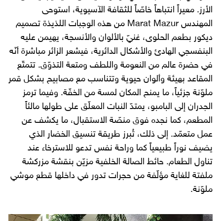
الأرز. معيراً انتباهاً خاصّاً للثقافة الآسيوية، استوحى
المهندس Marat Mazur من هذه الوجبات اللذيذة تصميم
ديكور بطعم الحلوى، غنيّ بالألوان والأنسجة، يهيمن عليه
البنفسجي الهادئ والأشكال الدائرية، فيشعر الزائر مباشرة أنّه
في حضرة عالم من النعومة واللطف ومتعة التذوّق. تتمتّع
المقاعد بهيئة وألوان حيوية وتتناسب مع مصابيح بشكل قمر
ملوّنة جزئياً، ما يمنح المكان لمسة من الخفّة. وفيما ترمز
الجدران إلى البامبو، يمتدّ النبات المعلّق على طولها مالئاً
المطعم، كما نجده فوق منصّة الاستقبال، ما يكشف عن
عمل متعمّد. إلى ذلك، تُبرز طريقة تنسيق الخضار الذي
يضيف نوراً طبيعياً كما وراحة نفس تدعو للاسترخاء عند
تناول الطعام. حائط الصالة الخلفية مزيّن بنقشة مزركشة
ملفتة للغاية مؤلّفة من حجرات تدور في داخلها قطع موشي
ملوّنة.