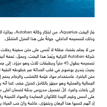
وذلك لتصميمه الداخلي. جولةٌ على هذا المنزل المتنقّل.
شركة Autoban التركية ويُعدّ هذا اليخت، وبحقّ،
تصميمه بطول 45 متراً وبطبقات ثلاث وهو مزو
بحيث يندرج بوضوح في قلب الحداثة عبر خطوطه النقية الب
متن الباخرة. فاستخدام مواد قيّمة كالخشب والرخام يمنح إطار
الجمالية والعملية وهو مجهّز بالكامل كمنزل فخم، كما أنّه ي
إلى باحات وافرة. كلّ تفصيل مدروس بدقّة لضمان أعلى درج
على أسس وقيم أكيدة كالألوان المحايدة والمواد الثمينة و
إذ أنّهم كسبوا هذا الرهان وبتفوّق، خاصّة وأنّ حب الحياة 