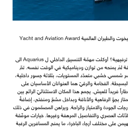
فاز اليخت Aquarius، من ابتكار وكالة Autoban، بجائزة اليخوت والطيران العالمية Yacht and Aviation Award
من لا يحلم بقضاء عطلة لا تُنسى على متن سفينة رحلات ترفيهية؟ أوكلت مهمّة التنسيق الداخلي ل Aquarius الى
 تحفة أنيقة لمَ يمنحه من توازن وديناميكية في الوقت نفسه. تمّ
ّد، إلى جسر شمسي خشبي متعدّد المستويات، بثلاثة جسور داخلية،
سيطة. الفخامة والرقيّ هما العنوانان الأساسيان على
اً فريداً للعيش. يجمع هذا المكان الاستثنائيّ الرائع بين
متاز بجوّ الرفاهية والأناقة وبداخل مشعّ ومنفتح، إضافةً
ات الجودة والامتياز والراحة. ويراهن المصمّمون في ذلك
الأثاث العصري والتفاصيل المرهفة وغيرها. خيارات موفّقة
يهيمن على مختلف أرجاء الباخرة، ما يمنح المسافرين الرغبة