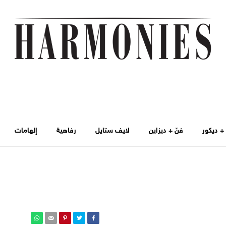
 ديكور
فنّ + ديزاين
لايف ستايل
رفاهية
إلهامات