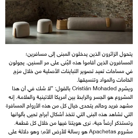
يتحول الزائرون الذين يدخلون المبنى إلى مسافرين؛
المسافرون الذين أقاموا هذه البُنى على مر السنين. يجولون
في مساحات تعيد تصوير التباينات الأصلية من خلال مزج
الخامات والمواد وتنسيقها.
ويشرح Cristián Mohaded بالقول: ”لا شك في أن هذا
المشروع هو الجسر والرابط بين أمريكا اللاتينية والعلامة. إنه
مشهد فريد وحالم يتحدى خيال كل من هذه الأرواح المسافرة
التي تشاهد هذه البنى التي تتخذ أشكال أبراج تحيى بألوانها
وتستذكر أرضاً حية، نرى هويتنا فيها من خلال كل قطعة.
مشروع Apachetas هو رسالة للأرض الأم؛ وهو دلالة على