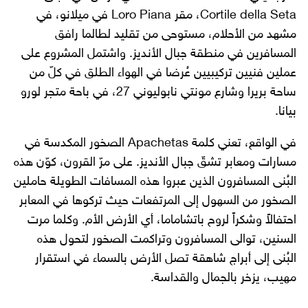
Cortile della Seta، مقر Loro Piana في ميلانو، في
مشهد من الأحلام، مستوحى من تقليد لطالما رافق
المسافرين في منطقة جبال الأنديز. واشتمل المشروع على
عملين فنيين تركيبيين عُرضا في الهواء الطلق في كلّ من
ساحة بريرا وشارع مونتي نابوليوني 27، في باحة متجر لورو
بيانا.
في الواقع، تعني كلمة Apachetas الصخور المكدسة في
مسارات ومعابر تشقّ جبال الأنديز. على مرّ القرون، كوّن هذه
البُنى المسافرون الذين عبروا هذه المسافات الطويلة حاملين
الصخور من السهول إلى المرتفعات حيث تركوها في المعابر
احتفالاً وشكراً لروح باتشاماما، أي الأرض الأم. وكلما مرت
السنين، توالى المسافرون وتراكمت الصخور لتحول هذه
البُنى إلى أبراج شاهقة تصل الأرض بالسماء في استقرار
مهيب، يزخر بالجمال والقداسة.