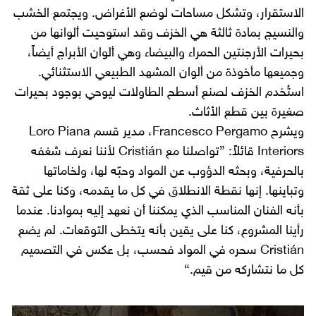
الاستقرار، وتشكل مساحات لوضع الأغراض. ويجتمع الخشب
والنسيج بمادة ثالثة هي الخزف وقد استوحيت ألوانها من
بحيرات الأرجنتين الحمراء والبيضاء وهي ألوان الأبراج أيضاً،
وجميعها مأخوذة من ألوان المشهد الطبيعي الاستثنائي.
استُخدم الخزف لصنع أسطح الطاولات ليوحي بوجود بحيرات
صغيرة بين قطع الأثاث.
ويشرح Francesco Pergamo، مدير قسم Loro Piana
Interiors قائلاً: ”تواصلنا مع Cristián لأننا نعرف شغفه
بالحرفية، وبحثه الدؤوب عن المواد وحبّه لها، ولخاماتها
وتباينها. إنها نقطة الانطلاق في كل ما يقدمه، وكنا على ثقة
بأنه الفنان المناسب الذي يمكننا أن نعهد إليه بموادنا. عندما
رأينا المشروع، كنا على يقين بأنه يتخطى التوقعات. لم يضع
Cristián سحره في المواد فحسب، بل عكس في التصميم
كل ما نتشاركه من قيم.“