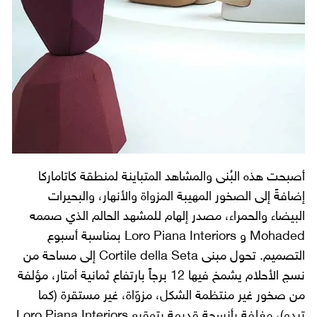
أصبحت هذه البُنى والمشاهد المتباينة لمنطقة كاتاماركا
إضافةً إلى الصخور المهيبة المزواة والأنهار، والبحيرات
البيضاء والحمراء، مصدر إلهام للمشهد الحالم الذي صممه
Mohaded و Loro Piana Interiors بمناسبة أسبوع
التصميم. تحول مبنى Cortile della Seta إلى مساحة من
نسج الأحلام يشمخ فيها 12 برجاً بارتفاع ثمانية أمتار، مؤلفة
من صخور غير منتظمة الشكل، مزوّاة، غير مستقرة (كما
تبدو)، مغلفة بأنسجة قديمة بتوقيع Loro Piana Interiors