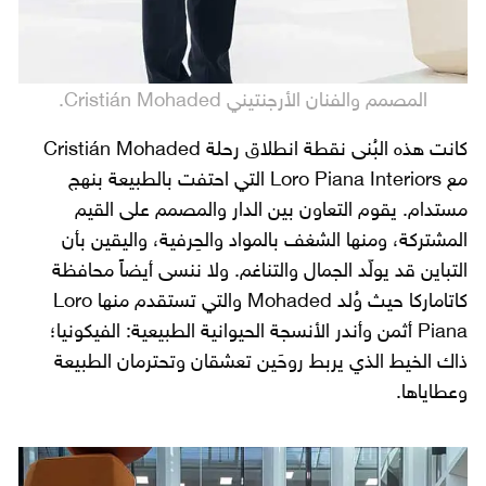
المصمم والفنان الأرجنتيني Cristián Mohaded.
كانت هذه البُنى نقطة انطلاق رحلة Cristián Mohaded
مع Loro Piana Interiors التي احتفت بالطبيعة بنهج
مستدام. يقوم التعاون بين الدار والمصمم على القيم
المشتركة، ومنها الشغف بالمواد والحِرفية، واليقين بأن
التباين قد يولّد الجمال والتناغم. ولا ننسى أيضاً محافظة
كاتاماركا حيث وُلد Mohaded والتي تستقدم منها Loro
Piana أثمن وأندر الأنسجة الحيوانية الطبيعية: الفيكونيا؛
ذاك الخيط الذي يربط روحَين تعشقان وتحترمان الطبيعة
وعطاياها.