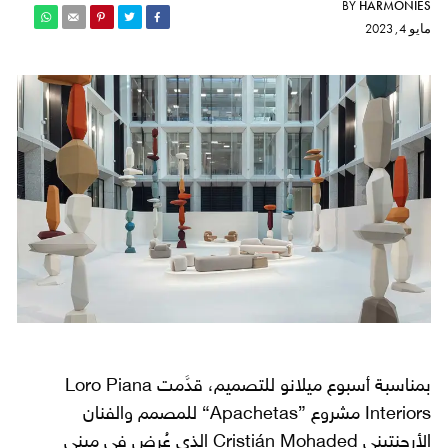
BY
HARMONIES
مايو 4, 2023
بمناسبة أسبوع ميلانو للتصميم، قدﱠمت Loro Piana
Interiors مشروع ”Apachetas“ للمصمم والفنان
الأرجنتيني Cristián Mohaded الذي عُرض في مبنى