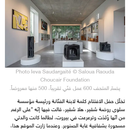
Photo Ieva Saudargaité © Saloua Raouda
Choucair Foundation
يضمّ المتحف 600 عمل فنّي تقريباً، 500 منها معروضاً.
تخلّل حفل الافتتاح كلمة لابنة الفنّانة ورئيسة مؤسسة
سلوى روضة شقير، هلا شقير، قالت فيها إنّه ”على الرغم
من أنّها وُلدَت وترعرعت في بيروت، لطالما كانت والدتي
مسحورة بشفافية غابة الصنوبر. وعندما زارت الموقع هذا،