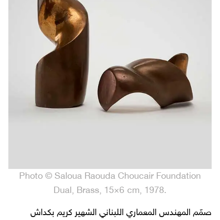
Photo © Saloua Raouda Choucair Foundation
.Dual, Brass, 15×6 cm, 1978
صمّم المهندس المعماري اللبناني الشهير كريم بكداش