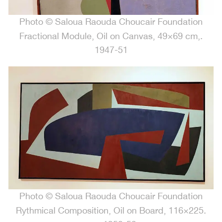
Photo © Saloua Raouda Choucair Foundation
.Fractional Module, Oil on Canvas, 49×69 cm,
1947-51
Photo © Saloua Raouda Choucair Foundation
.Rythmical Composition, Oil on Board, 116×225