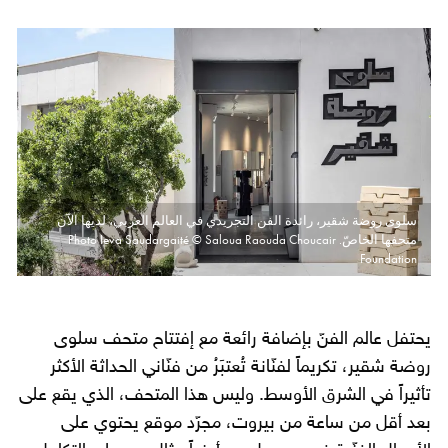
سلوى روضة شقير، رائدة الفن التجريدي في العالم العربي، لديها الآن
متحفها الخاصّ. Photo Ieva Saudargaité © Saloua Raouda Choucair
Foundation
يحتفل عالم الفنّ بإضافة رائعة مع إفتتاح متحف سلوى
روضة شقير، تكريماً لفنّانة تُعتبَرُ من فنّاني الحداثة الأكثر
تأثيراً في الشرق الأوسط. وليس هذا المتحف، الذي يقع على
بعد أقل من ساعة من بيروت، مجرّد موقع يحتوي على