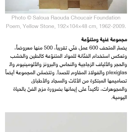
Photo © Saloua Raouda Choucair Foundation
.Poem, Yellow Stone, 192×104×48 cm, 1962-2009
مجموعة غنية ومتنوّعة
يضمّ المتحف 600 عمل فنّي تقريباً، 500 منها معروضاً،
وتعكس استخدام الفنّانة للمواد المتنوّعة كالطين والخشب
والحجر والألياف الزجاجية والنحاس والبرونز والألومينيوم واﻟ
plexiglas والفولاذ المقاوم للصدأ. وتتضمّن المجموعة أيضاً
تصاميمها المبتكرة من الأثاث والسجاد والأطباق
والمجوهرات، تأكيداً على إيمانها بضرورة مزج الفنّ بالحياة
اليومية.