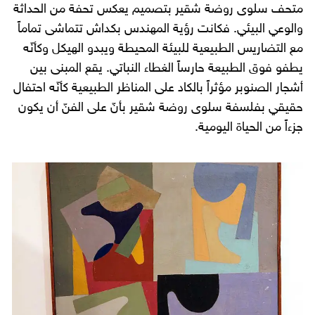
متحف سلوى روضة شقير بتصميم يعكس تحفة من الحداثة
والوعي البيئي. فكانت رؤية المهندس بكداش تتماشى تماماً
مع التضاريس الطبيعية للبيئة المحيطة ويبدو الهيكل وكأنّه
يطفو فوق الطبيعة حارساً الغطاء النباتي. يقع المبنى بين
أشجار الصنوبر مؤثراً بالكاد على المناظر الطبيعية كأنّه احتفال
حقيقي بفلسفة سلوى روضة شقير بأنّ على الفنّ أن يكون
جزءاً من الحياة اليومية.