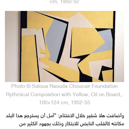
cm, 1950-52
Photo © Saloua Raouda Choucair Foundation
.Rythmical Composition with Yellow, Oil on Board,
100×124 cm, 1952-55
وأضافت هلا شقير خلال الافتتاح: ”آمل أن يسترجع هذا البلد
مكانته كالقلب النابض للابتكار وذلك بجهود الكثير من