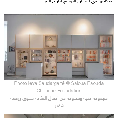
ومكانتها في النطاق الأوسع لتاريخ الفنّ.
Photo Ieva Saudargaité © Saloua Raouda
Choucair Foundation
مجموعة غنية ومتنوّعة من أعمال الفنّانة سلوى روضة
شقير.