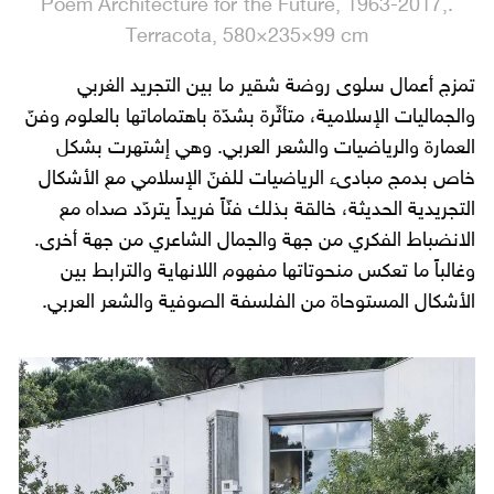
.Poem Architecture for the Future, 1963-2017,
Terracota, 580×235×99 cm
تمزج أعمال سلوى روضة شقير ما بين التجريد الغربي
والجماليات الإسلامية، متأثّرة بشدّة باهتماماتها بالعلوم وفنّ
العمارة والرياضيات والشعر العربي. وهي إشتهرت بشكل
خاص بدمج مبادىء الرياضيات للفنّ الإسلامي مع الأشكال
التجريدية الحديثة، خالقة بذلك فنّاً فريداً يتردّد صداه مع
الانضباط الفكري من جهة والجمال الشاعري من جهة أخرى.
وغالباً ما تعكس منحوتاتها مفهوم اللانهاية والترابط بين
الأشكال المستوحاة من الفلسفة الصوفية والشعر العربي.