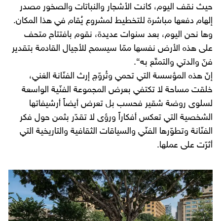
حيث نقف اليوم، كانت الأشجار والنباتات والصخور مصدر
إلهام دفعها مباشرة للتخطيط لمشروع يُقام في هذا المكان.
وها نحن اليوم، بعد سنوات عديدة، نقوم بافتتاح متحف
على هذه الأرض نفسها ممّا سيسمح للأجيال القادمة بتقدير
فنّ والدتي والتمتّع به“.
إنّ هذه المؤسسة التي تحمي وتُروّج إرث الفنّانة الغني،
خلقت مساحة لا تكتفي بعرض المجموعة الفنّية الواسعة
لسلوى روضة شقير فحسب بل تعرض أيضاً أرشيفاتها
الشخصية التي تعكس أفكاراً ورؤى لا تقدّر بثمن حول فكر
الفنّانة وتطوّرها الفنّي والسياقات الثقافية والتاريخية التي
أثرّت على عملها.