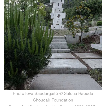
Photo Ieva Saudargaité © Saloua Raouda
Choucair Foundation