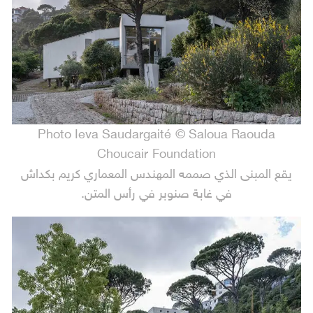
Photo Ieva Saudargaité © Saloua Raouda
Choucair Foundation
يقع المبنى الذي صممه المهندس المعماري كريم بكداش
في غابة صنوبر في رأس المتن.