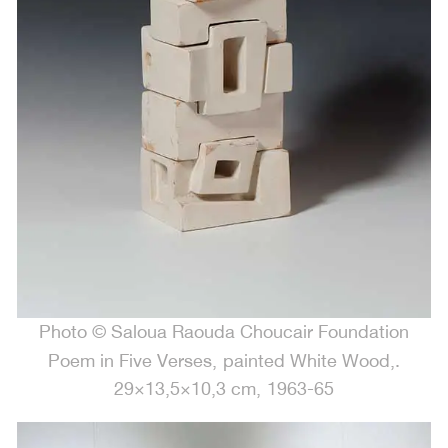
Photo © Saloua Raouda Choucair Foundation
.Poem in Five Verses, painted White Wood,
29×13,5×10,3 cm, 1963-65