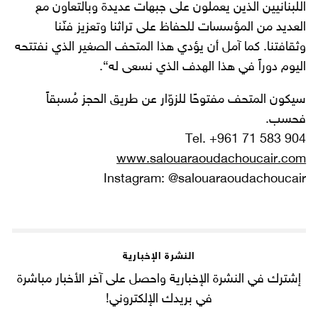
اللبنانيين الذين يعملون على جبهات عديدة وبالتعاون مع
العديد من المؤسسات للحفاظ على تراثنا وتعزيز فنّنا
وثقافتنا. كما آمل أن يؤدي هذا المتحف الصغير الذي نفتتحه
اليوم دوراً في هذا الهدف الذي نسعى له“.
سيكون المتحف مفتوحًا للزوّار عن طريق الحجز مُسبقاً
فحسب.
Tel. +961 71 583 904
www.salouaraoudachoucair.com
Instagram: @salouaraoudachoucair
النشرة الإخبارية
إشترك في النشرة الإخبارية واحصل على آخر الأخبار مباشرة
في بريدك الإلكتروني!