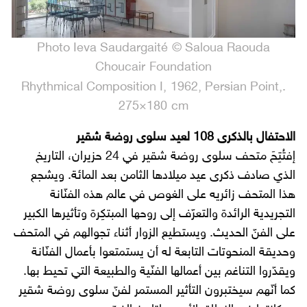
Photo Ieva Saudargaité © Saloua Raouda
Choucair Foundation
.Rhythmical Composition I, 1962, Persian Point,
275×180 cm
الاحتفال بالذكرى 108 لعيد سلوى روضة شقير
إفتُتِحَ متحف سلوى روضة شقير في 24 حزيران، التاريخ
الذي صادف ذكرى عيد ميلادها اﻟثامن بعد المائة. ويشجع
هذا المتحف زائريه على الغوص في عالم هذه الفنّانة
التجريدية الرائدة والتعرّف إلى روحها المبتكِرة وتأثيرها الكبير
على الفنّ الحديث. ويستطيع الزوار أثناء تجوالهم في المتحف
وحديقة المنحوتات التابعة له أن يستمتعوا بأعمال الفنّانة
ويقدّروا التناغم بين أعمالها الفنّية والطبيعة التي تحيط بها.
كما أنّهم سيختبرون التأثير المستمر لفنّ سلوى روضة شقير