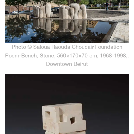
Photo © Saloua Raouda Choucair Foundation
.Poem-Bench, Stone, 560×170×70 cm, 1968-1998,
Downtown Beirut