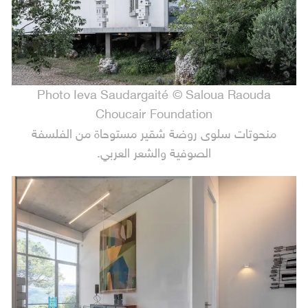
Photo Ieva Saudargaité © Saloua Raouda
Choucair Foundation
منحوتات سلوى روضة شقير مستوحاة من الفلسفة
الصوفية والشعر العربي.