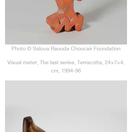
Photo © Saloua Raouda Choucair Foundation
.Visual meter, The last series, Terracotta, 24×7×4
cm, 1994-96