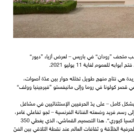
قلب متحف ”رودان“ في باريس – لعرض أزياء ”ديور“
 هذه التحفة الفريدة هي نتاج منهج طويل تخلله حوار بين عدّة أصوات،
 في قصر كولونا في روما وإلى مانيفستو ”فيرجينيا وولف“
ً بشكل كامل – على يدّ الحرفيين الإستثنائيين في مشاغل
إلى رسم فريد وضعته الفنانة الفرنسية – لجو تفاعلي غامر،
تعكس مفهوم الطاقة الجماعية العزيزة على قلب ”ماريا غراتسيا كيوري“. هذا التصميم القماشي، الذي يغطي 350
حرفية الخلاّقة و ثقافات العالم عند نقطة التلاقي بين الفنّ