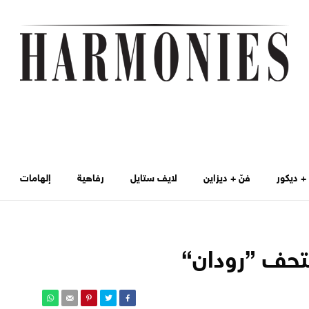
 ديكور
فنّ + ديزاين
لايف ستايل
رفاهية
إلهامات
تحف ”رودان“