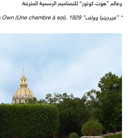
وعالم ”هوت كوتور“ للتصاميم الرسمية المترفة.
* ”فيرجينيا وولف” A Roon of One’s Own (Une chambre à soi)، 1929، إصدار دار ”هوغارث“.