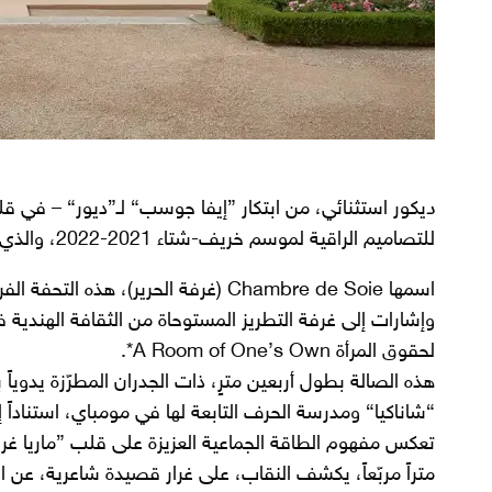
د
يكور استثنائي، من ابتكار ”إيفا جوسب“ لـ”ديور“ – في 
للتصاميم الراقية لموسم خريف-شتاء 2021-2022، والذي فتح أبوابه للعموم لغاية 11 يوليو 2021.
اسمها Chambre de Soie (غرفة الحرير)،
وإشارات إلى غرفة التطريز المستوحاة من الثقافة الهندية
لحقوق المرأة A Room of One’s Own*.
هذه الصالة بطول أربعين مترٍ، ذات الجدران المطرّزة يدويا
“شاناكيا“ ومدرسة الحرف التابعة لها في مومباي، استناداً 
متراً مربّعاً، يكشف النقاب، على غرار قصيدة شاعرية، عن ال