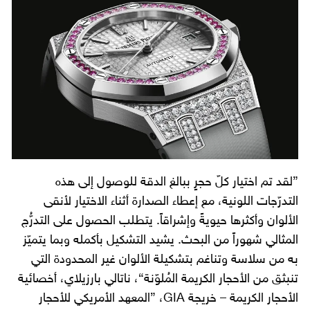
”لقد تم اختيار كلّ حجرٍ ببالغ الدقة للوصول إلى هذه
التدرّجات اللونية، مع إعطاء الصدارة أثناء الاختيار لأنقى
الألوان وأكثرها حيويةً وإشراقاً. يتطلب الحصول على التدرُّج
المثالي شهوراً من البحث. يشيد التشكيل بأكمله وبما يتميّز
به من سلاسة وتناغم بتشكيلة الألوان غير المحدودة التي
تنبثق من الأحجار الكريمة المُلوّنة“، ناتالي بارزيلاي، أخصائية
الأحجار الكريمة – خريجة GIA، ”المعهد الأمريكي للأحجار