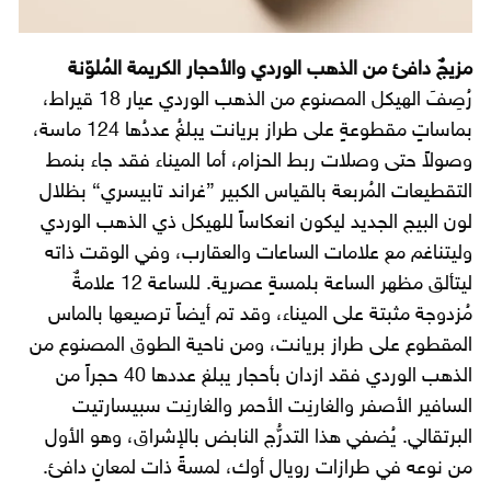
مزيجٌ دافئ من الذهب الوردي والأحجار الكريمة المُلوّنة
رُصِفَ الهيكل المصنوع من الذهب الوردي عيار 18 قيراط،
بماساتٍ مقطوعةٍ على طراز بريانت يبلغُ عددُها 124 ماسة،
وصولاً حتى وصلات ربط الحزام، أما الميناء فقد جاء بنمط
التقطيعات المُربعة بالقياس الكبير ”غراند تابيسري“ بظلال
لون البيج الجديد ليكون انعكاساً للهيكل ذي الذهب الوردي
وليتناغم مع علامات الساعات والعقارب، وفي الوقت ذاته
ليتألق مظهر الساعة بلمسةٍ عصرية. للساعة 12 علامةٌ
مُزدوجة مثبتة على الميناء، وقد تم أيضاً ترصيعها بالماس
المقطوع على طراز بريانت، ومن ناحية الطوق المصنوع من
الذهب الوردي فقد ازدان بأحجار يبلغ عددها 40 حجراً من
السافير الأصفر والغارنِت الأحمر والغارنِت سبيسارتيت
البرتقالي. يُضفي هذا التدرُّج النابض بالإشراق، وهو الأول
من نوعه في طرازات رويال أوك، لمسةً ذات لمعانٍ دافئ.