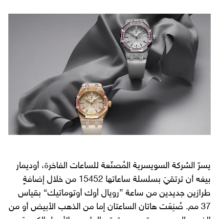
يسرّ الشركة السويسرية المُصنّعة للساعات الفاخرة، أوديمار
بيغه أن ترتقيَ بسلسلة ساعاتها 15452 من خلال إضافةٍ
طرازين جديدين من ساعة ”رويال أوك أوتوماتيك“ بقياس
37 مم. صُنِعَت هاتان الساعتان إما من الذهب الأبيض أو من