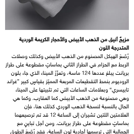
مزيجٌ أنيق من الذهب الأبيض والأحجار الكريمة الوردية
المتدرجة اللون
رُصّعَ الهيكل المصنوع من الذهب الأبيض وكذلك وصلات
الربط مع الحزام في الطراز الثاني بماساتٍ مقطوعة على طراز
بريانت يبلغ عددها 124 ماسة، وتعزّزَ الميناء الذي جاء بلون
الروديوم بنمط التقطيعات المربعة المميّز بقياسٍ كبير ”غراند
تابيسري“ وبعلامات الساعات التي تم تثبيتها على الميناء
وهي مصنوعة من الذهب الأبيض كما العقارب. وكما هي
الحال بالنسبة لنسخة الذهب الوردي كذلك هنا، فإن
العلامتين اللتين تشيران إلى الساعة 12 قد تم ترصيعهما
بماساتٍ مقطوعة على طراز بريانت. ومن أجل تباينٍ مع
الجمالية التي ترسمها أحادية لون الساعة، فقد رُصّعَ الطوق