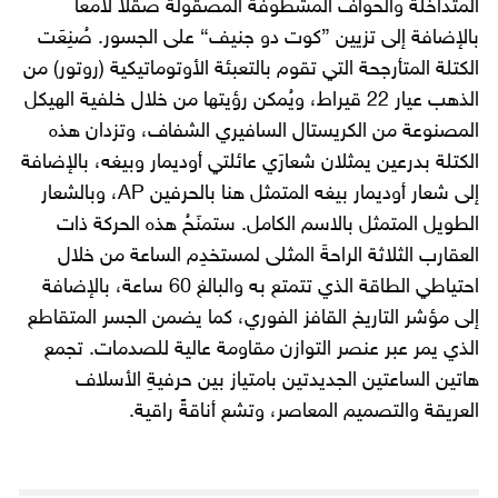
المتداخلة والحواف المشطوفة المصقولة صقلاً لامعاً
بالإضافة إلى تزيين ”كوت دو جنيف“ على الجسور. صُنِعَت
الكتلة المتأرجحة التي تقوم بالتعبئة الأوتوماتيكية (روتور) من
الذهب عيار 22 قيراط، ويُمكن رؤيتها من خلال خلفية الهيكل
المصنوعة من الكريستال السافيري الشفاف، وتزدان هذه
الكتلة بدرعين يمثلان شعارَي عائلتي أوديمار وبيغه، بالإضافة
إلى شعار أوديمار بيغه المتمثل هنا بالحرفين AP، وبالشعار
الطويل المتمثل بالاسم الكامل. ستمنَحُ هذه الحركة ذات
العقارب الثلاثة الراحةَ المثلى لمستخدِم الساعة من خلال
احتياطي الطاقة الذي تتمتع به والبالغ 60 ساعة، بالإضافة
إلى مؤشر التاريخ القافز الفوري، كما يضمن الجسر المتقاطع
الذي يمر عبر عنصر التوازن مقاومة عالية للصدمات. تجمع
هاتين الساعتين الجديدتين بامتياز بين حرفيةِ الأسلاف
العريقة والتصميم المعاصر، وتشع أناقةً راقية.