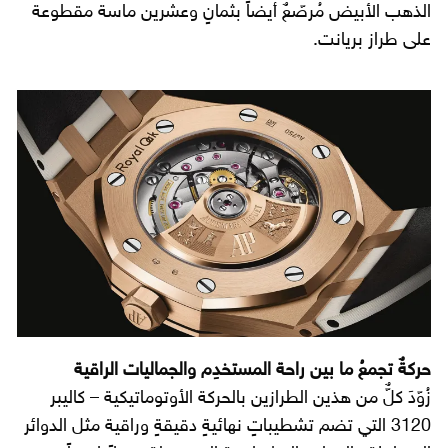
الذهب الأبيض مُرصّعٌ أيضاً بثمانٍ وعشرين ماسة مقطوعة
على طراز بريانت.
حركةٌ تجمعُ ما بين راحة المستخدِم والجماليات الراقية
زُوّدَ كلٌّ من هذين الطرازين بالحركة الأوتوماتيكية – كاليبر
3120 التي تضم تشطيباتٍ نهائيةٍ دقيقةٍ وراقية مثل الدوائر