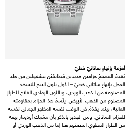
أحزمة بإنهاءٍ ساتانيّ خطيّ
يُقدمُ المصنعُ حزامين جديدين مُطابقَيْن مشغولين من جلد
العجل بإنهاءٍ ساتاني خطيّ – الأول بلون البيج للنسخة
المصنوعة من الذهب الوردي، وباللون الرمادي الفاتح للطراز
المصنوع من الذهب الأبيض. يتّسمُ هذا الحزام بمقاومته
العالية، بينما يقدّمُ في الوقت نفسه المظهر الجمالي نفسه
للحزام الساتاني. ومن الجدير بالذكر بأن مشبك أوديمار بيغه
من الطراز المطوي المصنوع هنا إما من الذهب الوردي أو