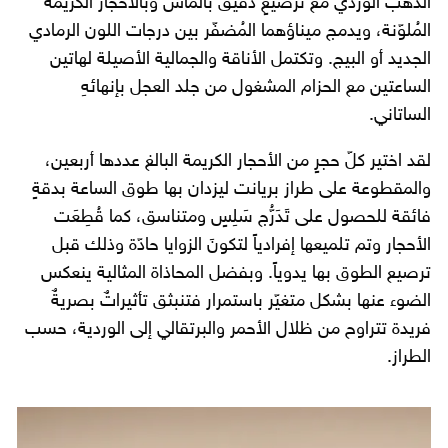
الذهب الوردي مع ترصيعٍ دقيق بالماس وبالأحجار الكريمة
المُلوّنة، ويدمج ميناؤهما المُضفّر بين درجات اللون الرمادي
الجديد أو البيج. وتكتمل الأناقة والجمالية الأصيلة لهاتين
الساعتين مع الحزام المشغول من جلد العجل بإنهائهِ
الساتاني.
لقد اختير كلّ حجرٍ من الأحجار الكريمة البالغ عددها أربعين،
والمقطوعة على طراز بريانت ليزدان بها طوق الساعة بدقةٍ
فائقة للحصول على تَدَرُّج سَلِسٍ ومتناسق، كما قُطِعَت
الأحجار وتم تلميعها إفرادياً لتكونَ الزوايا حادّة وذلك قبل
ترصيع الطوق بها يدوياً. وبفضل المحاذاة المثالية ينعكس
الضوء عنها بشكل متغيّر باستمرار فتنبثق تأثيراتٌ بصريةٌ
فريدة تتراوح من ظلال الأحمر والبرتقالي إلى الوردية، حسب
الطراز.