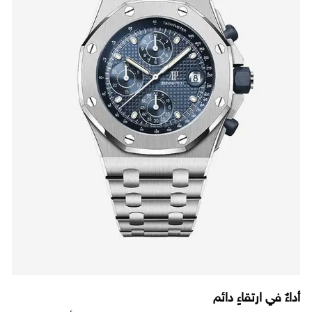
أداءٌ في ارتقاءٍ دائم