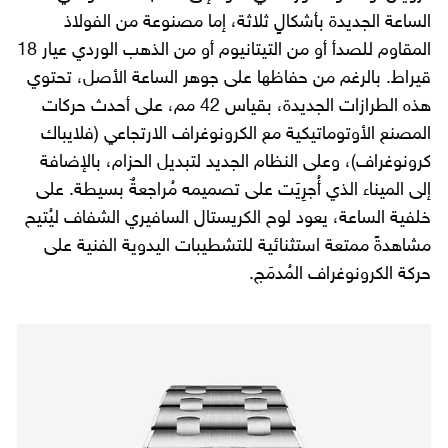
الساعة الجديدة بأشكالٍ ثلاثة، إما مصنوعة من الفولاذ
المقاوم للصدأ أو من التيتانيوم أو من الذهب الوردي عيار 18
قيراط. بالرغم من حفاظها على جوهر الساعة الأصل، تحتوي
هذه الطرازات الجديدة، بقياس 42 مم، على أحدث حركات
المصنع الأوتوماتيكية مع الكرونوغراف الارتجاعي (فلايباك
كرونوغراف)، وعلى النظام الجديد لتبديل الحزام، بالإضافة
إلى الميناء الذي أُجرِيَت على تصميمه مُراجعةٌ بسيطة. على
خلفية الساعة، يعود لوح الكريستال السافيري الشفاف ليُتيح
مشاهدةً ممتعة استثنائية للتشطيبات اليدوية الفنية على
حركة الكرونوغراف المُدمَج.