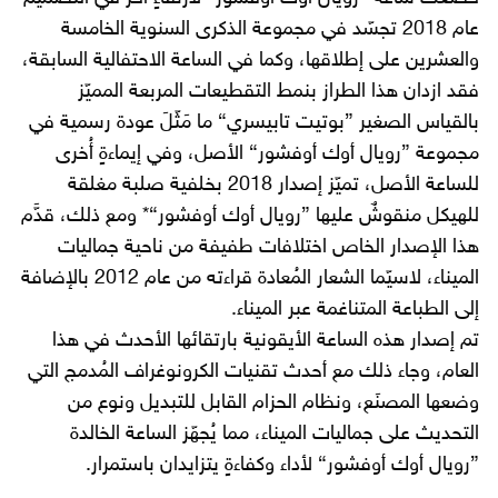
عام 2018 تجسّد في مجموعة الذكرى السنوية الخامسة
والعشرين على إطلاقها، وكما في الساعة الاحتفالية السابقة،
فقد ازدان هذا الطراز بنمط التقطيعات المربعة المميّز
بالقياس الصغير ”بوتيت تابيسري“ ما مَثّلَ عودة رسمية في
مجموعة ”رويال أوك أوفشور“ الأصل، وفي إيماءةٍ أُخرى
للساعة الأصل، تميّز إصدار 2018 بخلفية صلبة مغلقة
للهيكل منقوشٌ عليها ”رويال أوك أوفشور“* ومع ذلك، قدَّم
هذا الإصدار الخاص اختلافات طفيفة من ناحية جماليات
الميناء، لاسيّما الشعار المُعادة قراءته من عام 2012 بالإضافة
إلى الطباعة المتناغمة عبر الميناء.
تم إصدار هذه الساعة الأيقونية بارتقائها الأحدث في هذا
العام، وجاء ذلك مع أحدث تقنيات الكرونوغراف المُدمج التي
وضعها المصنَع، ونظام الحزام القابل للتبديل ونوع من
التحديث على جماليات الميناء، مما يُجهّز الساعة الخالدة
”رويال أوك أوفشور“ لأداء وكفاءةٍ يتزايدان باستمرار.