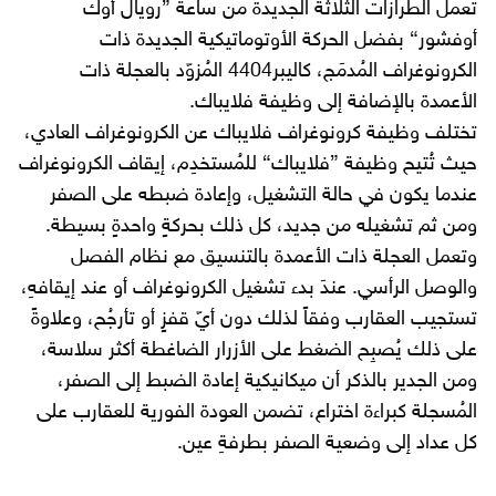
تعمل الطرازات الثلاثة الجديدة من ساعة ”رويال أوك
أوفشور“ بفضل الحركة الأوتوماتيكية الجديدة ذات
الكرونوغراف المُدمَج، كاليبر4404 المُزوّد بالعجلة ذات
الأعمدة بالإضافة إلى وظيفة فلايباك.
تختلف وظيفة كرونوغراف فلايباك عن الكرونوغراف العادي،
حيث تُتيح وظيفة ”فلايباك“ للمُستخدِم، إيقاف الكرونوغراف
عندما يكون في حالة التشغيل، وإعادة ضبطه على الصفر
ومن ثم تشغيله من جديد، كل ذلك بحركةٍ واحدةٍ بسيطة.
وتعمل العجلة ذات الأعمدة بالتنسيق مع نظام الفصل
والوصل الرأسي. عندَ بدء تشغيل الكرونوغراف أو عند إيقافهِ،
تستجيب العقارب وفقاً لذلك دون أيّ قفزٍ أو تأرجُح، وعلاوةً
على ذلك يُصبِح الضغط على الأزرار الضاغطة أكثر سلاسة،
ومن الجدير بالذكر أن ميكانيكية إعادة الضبط إلى الصفر،
المُسجلة كبراءة اختراع، تضمن العودة الفورية للعقارب على
كل عداد إلى وضعية الصفر بطرفةِ عين.