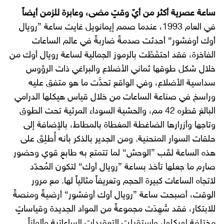
ساعة عصرية أكثر من أيّ وقتٍ مضى، وعابرة للزمن أيضاً
في العام 1993، عندما صمم إيمانويل غايت ساعة ”رويال
أوك أوفشور“ أحدثت صدمةً ضاربةً في عالم الساعات
الفاخرة، فقد احتفَظَت بالرموز الجمالية لساعة رويال أوك من
خلال شكل طوقها ثماني الأضلاع والبراغي ذات الرؤوس
سداسية الأضلاع، وفي الواقع تحدَّت ما هو متفق عليه
وراسخ في صناعة الساعات من خلال قياس هيكلها الدرامي
البالغ قطره 42 مم، والحشية السوداء المرئية تحت الطوق
وتاجها وأزرارها الضاغطة المغطاة بالمطاط، بالإضافة إلى
حلقات السوار المنحنية. ومن الجدير بالذكر بأنه أُطلِقَ على
هذه الساعة لقَب ”الوحش“ لما تتمتع به طابعٍ قوي وحضور
صارم ما جعلها تأخذ بساعة ”رويال أوك“ لتكون المُحدّد
لاتجاه الساعات كبيرة الحجم وتعريفاً مثالياً لها. مع مرور
الوقت، أصبحت ساعة ”رويال أوك أوفشور“ أرضيةً ومنصةً
للابتكار، فقد شَهِدَت مجموعةً من المواد الجديدة وقياساتٍ
مختلفة لهيكلها، واستقبلت التعقيدات الساعاتية وألواناً