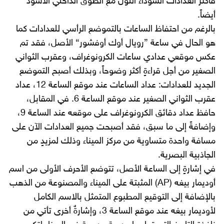
فأكثر العدادات السوداء اللون مع الطوق الداخلي الأسود
أيضاً.
بالرغم من احتفاظ الساعات بالتموضع الرأسي للعدادات كما
هو الحال في ساعة ”رويال أوك أوفشور“ الأصل، فقد تم
عكس موقعي عدادي ساعات الكرونوغراف، وعقرب الثواني
الصغير من أجل قراءةٍ أكثر وضوحاً، وبذلك أصبح التموضع
الجديد للعدادات: عداد الساعات عند موقع الساعة 12، عداد
عقرب الثواني الصغير عند موقع الساعة 6. في المقابل،
حافظ عداد دقائق الكرونوغراف على موقعه عند الساعة 9،
وإضافةً إلى ما سبق، فقد أصبحت جميع العدادات الآن على
مسافة واحدة متساوية من مركز الميناء وذلك لمزيدٍ من
الجاذبية البصرية.
في إشارةٍ إلى الساعة الأصل، تتوضع الأحرف الأولى من اسم
أوديمار بيغه (AP) المثبتة على الميناء والمصنوعة من الذهب
بالإضافة إلى التوقيع المطبوع المتمثل بالاسم الكامل
لأوديمار بيغه عند موقع الساعة 3، وإشارةٌ أخرى تأتي من