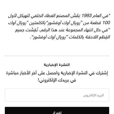
*في العام 1993 نِقَشَ المصنع الغطاء الخلفي للهيكل لأول
100 قطعة من ”رويال أوك أوفشور“بالكلمتين ”رويال أوك
“في حال انتهاء المجموعة عند هذا الرقم، نُقِشَت جميع
القِطَع اللاحقة بالكلمات ”رويال أوك أوفشور“.
النشرة الإخبارية
إشترك في النشرة الإخبارية واحصل على آخر الأخبار مباشرة
في بريدك الإلكتروني!
إشترك