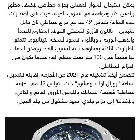
يمكن استبدال السوار المعدني بحزام مطاطي لإضفاء مظهرٍ
رياضي أكثر ومواءمة مع أسلوب الحياة، حيث تأتي إصدارات
هذه الساعة بقياس 42 مم مع حزامٍ مطاطي ثانٍ قابل
للتبديل – باللون الأزرق لنُسختَي الفولاذ المقاوم للصدأ
والذهب الوردي، وباللون الأسود لنسخة التيتانيوم. تتمتع
الطرازات الثلاثة بمقاومة تامة لتسرب الماء، ويمكن الذهاب
بها عميقاً حتى 100 متر تحت سطح الماء عندما تكون على
الحزام المطاطي.
تتضمن أيضاً تشكيلة عام 2021 من الأحزمة القابلة للتبديل،
لساعة ”رويال أوك أوفشور“ ذات القياس 42 مم، أحزمة
مطاطية مُحكَمة التشابك باللونين الأزرق الفاتح والكاكي،
بالإضافة إلى حزام جلدي أسود مشغول من جلد العجل.