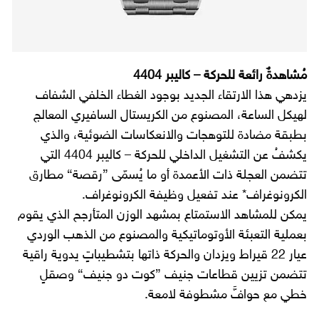
مُشاهدةٌ رائعة للحركة – كاليبر 4404
يزدهي هذا الارتقاء الجديد بوجود الغطاء الخلفي الشفاف
لهيكل الساعة، المصنوع من الكريستال السافيري المعالج
بطبقة مضادة للتوهجات والانعكاسات الضوئية، والذي
يكشفُ عن التشغيل الداخلي للحركة – كاليبر 4404 التي
تتضمن العجلة ذات الأعمدة أو ما يُسمّى ”رقصة“ مطارق
الكرونوغراف* عند تفعيل وظيفة الكرونوغراف.
يمكن للمشاهد الاستمتاع بمشهد الوزن المتأرجح الذي يقوم
بعملية التعبئة الأوتوماتيكية والمصنوع من الذهب الوردي
عيار 22 قيراط ويزدان والحركة ذاتها بتشطيباتٍ يدوية راقية
تتضمن تزيين قطاعات جنيف ”كوت دو جنيف“ وصقلٍ
خطي مع حوافَّ مشطوفة لامعة.