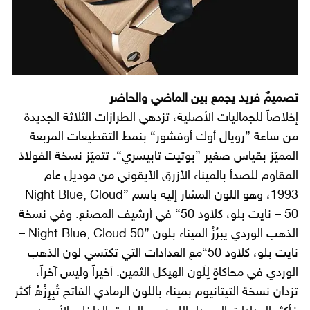
تصميمٌ فريد يجمع بين الماضي والحاضر
إخلاصاً للجماليات الأصلية، تزدهي الطرازات الثلاثة الجديدة
من ساعة ”رويال أوك أوفشور“ بنمط التقطيعات المربعة
المميّز بقياس صغير ”بوتيت تابيسري“. تتميّز نسخة الفولاذ
المقاوم للصدأ بالميناء الأزرق الأيقوني من موديل عام
1993، وهو اللون المشار إليه باسم ”Night Blue, Cloud
50 – نايت بلو، كلاود 50“ في أرشيف المصنع. وفي نسخة
الذهب الوردي يبرُزُ الميناء بلون ”Night Blue, Cloud 50 –
نايت بلو، كلاود 50“مع العدادات التي تكتسي لون الذهب
الوردي في محاكاةٍ لِلَون الهيكل الثمين. أخيراً وليس آخراً،
تزدان نسخة التيتانيوم بميناء باللون الرمادي الفاتح تُبِرِزُهُ أكثر