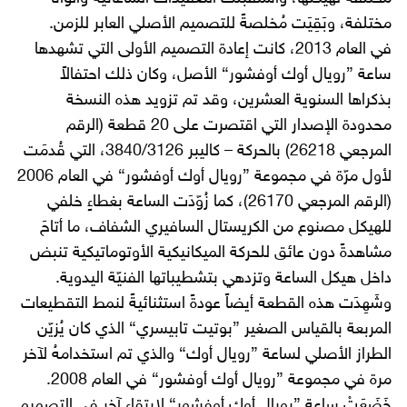
مختلفة، وبَقِيَت مُخلصةً للتصميم الأصلي العابر للزمن.
في العام 2013، كانت إعادة التصميم الأولى التي تشهدها
ساعة ”رويال أوك أوفشور“ الأصل، وكان ذلك احتفالاً
بذكراها السنوية العشرين، وقد تم تزويد هذه النسخة
محدودة الإصدار التي اقتصرت على 20 قطعة (الرقم
المرجعي 26218) بالحركة – كاليبر 3840/3126، التي قُدمَت
لأول مرّة في مجموعة ”رويال أوك أوفشور“ في العام 2006
(الرقم المرجعي 26170)، كما زُوّدَت الساعة بغطاءٍ خلفي
للهيكل مصنوع من الكريستال السافيري الشفاف، ما أتاحَ
مشاهدةً دون عائق للحركة الميكانيكية الأوتوماتيكية تنبض
داخل هيكل الساعة وتزدهي بتشطيباتها الفنيّة اليدوية.
وشَهِدَت هذه القطعة أيضاً عودةً استثنائيةً لنمط التقطيعات
المربعة بالقياس الصغير ”بوتيت تابيسري“ الذي كان يُزيّن
الطراز الأصلي لساعة ”رويال أوك“ والذي تم استخدامهُ لآخر
مرة في مجموعة ”رويال أوك أوفشور“ في العام 2008.
خَضَعَتْ ساعة ”رويال أوك أوفشور“ لارتقاءٍ آخر في التصميم