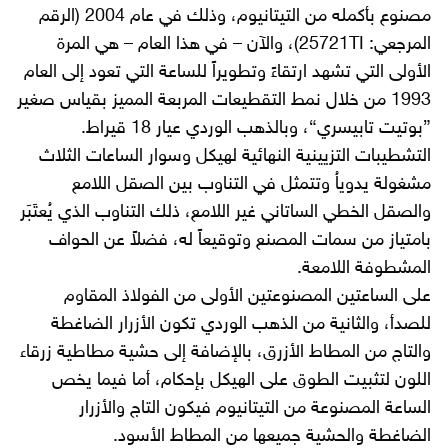
مصنوع بأكمله من التيتانيوم، وذلك في عام 2004 (الرقم
المرجعي: 25721TI)، والآن – في هذا العام – هي المرة
الأولى التي تشهد ارتقاءً وتطويراً للساعة التي تعود إلى العام
1993 من خلال نمط التقطيعات المربعة المميز بقياس صغير
”بوتيت تابيسري“، وبالذهب الوردي عيار 18 قيراط.
التشطيبات التزيينية النهائية لهيكل وسوار الساعات الثلاث
مشغولة يدوياُ وتتمثل في التناوب بين الصقل اللامع
والصقل الخطي الساتاني غير اللامع، ذلك التناوب الذي يُعتَبَر
بامتياز من سمات المصنع وتوقيعاً له، فضلاً عن الحواف
المشطوفة اللامعة.
على الساعتين المصنوعتين الأولى من الفولاذ المقاوم
للصدأ، والثانية من الذهب الوردي تكون الأزرار الضاغطة
والتاج من المطاط الأزرق، بالإضافة إلى حشية مطاطية زرقاء
اللون لتثبيت الطوق على الهيكل بإحكام، أما فيما يخص
الساعة المصنوعة من التيتانيوم فيكون التاج والأزرار
الضاغطة والحشية جميعها من المطاط الأسود.