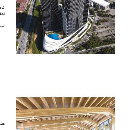
نحتية ل
سبتمبر
هند