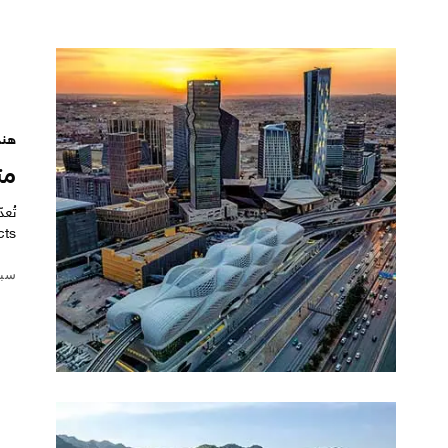
هند
مت
ts…
سبتمبر