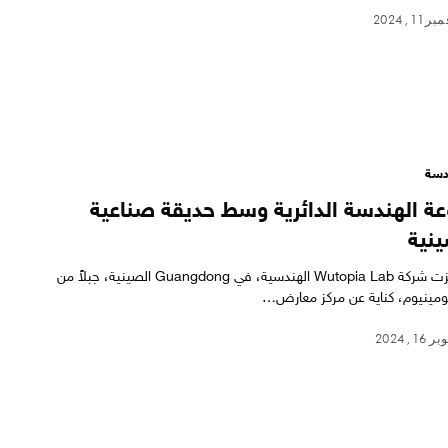
 11, 2024
سة
عة الهندسة الدائرية وسط حديقة صناعية
نية
أنجزت شركة Wutopia Lab الهندسية، في Guangdong الصينية، جبلاً من
لومينيوم، كناية عن مركز معارض…
16, 2024