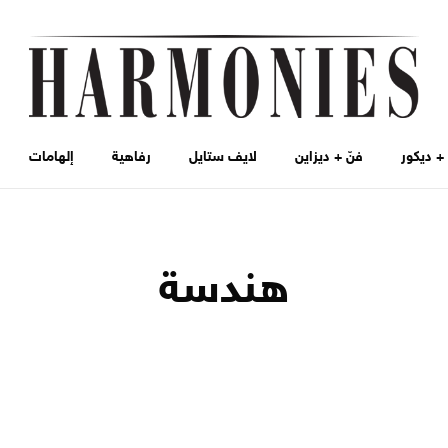
 ديكور
فنّ + ديزاين
لايف ستايل
رفاهية
إلهامات
هندسة