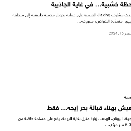
طّة خشبية… في غاية الجاذبية
شهدت مشارف Jiaxing الصينية على عملية تحويل محمية طبيعية إلى منطقة
يهية متعدّدة الأغراض، معروفة…
 15, 2024
سة
عيش بهناء قبالة بحر إيجه… فقط
جهة، اليونان. الهدف، زيارة منزل بغاية الروعة، يقع على مساحة خاصّة من
ر مربّع،…