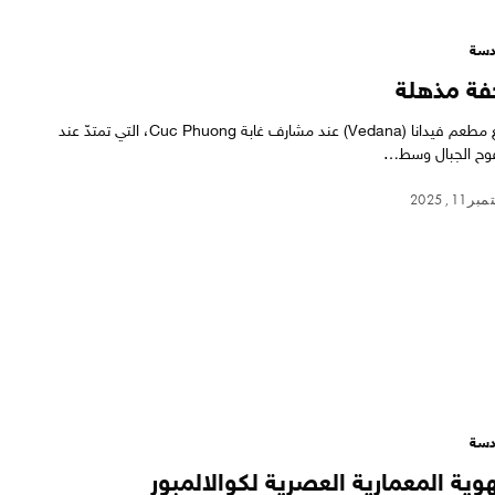
سة
فة مذهلة
يقع مطعم فيدانا (Vedana) عند مشارف غابة Cuc Phuong، التي تمتدّ عند
ح الجبال وسط…
 11, 2025
سة
هوية المعمارية العصرية لكوالالمبور