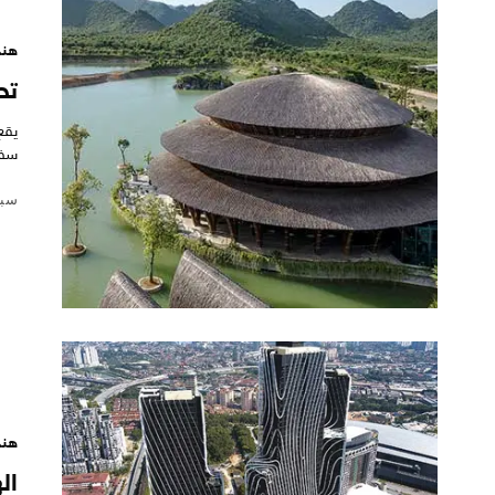
هند
تح
سفو
سبتمبر
هند
ال