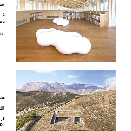
مح
ترف
نوفمبر
هند
ال
الو
6,000 مت