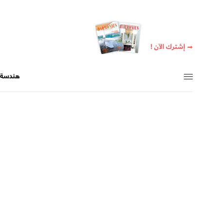
هندسة +