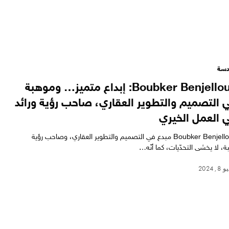
سة
Boubker Benjelloun: إبداع متميز… وموهبة
 التصميم والتطوير العقاري، صاحب رؤية ورائد
 العمل الخيري
Boubker Benjelloun مبدع في التصميم والتطوير العقاري، وصاحب رؤية
بة، لا يخشى التحدّيات، كما أنّه…
, 2024