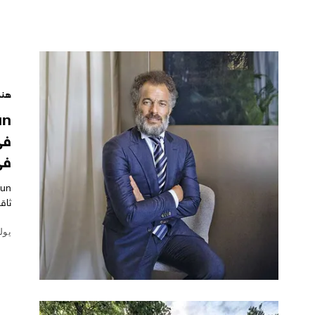
هند
في
في
ثاق
يوليو 8