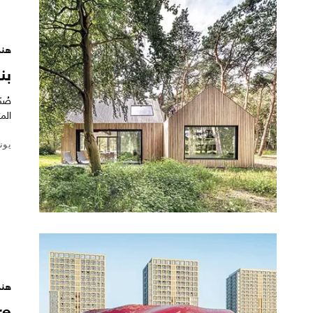
هند
بن
صُم
الم
يونيو 22
هند