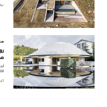
نوفمبر
هند
رو
صي
الأ
أكتوبر 