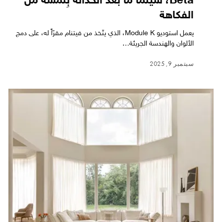
Beta، سينما ما بعد الحداثة بِلَمسة من
الفكاهة
يعمل استوديو Module K، الذي يتّخذ من فيتنام مقرّاً له، على دمج
الألوان والهندسة الجريئة…
سبتمبر 9, 2025