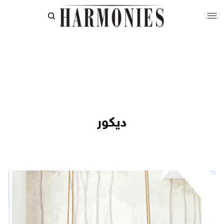
ديكور