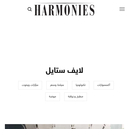
لايف ستايل
أكسسوارات
تكنولوجيا
سياحة وسفر
سيّارات ويخوت
مطبخ وذواقة
موضة