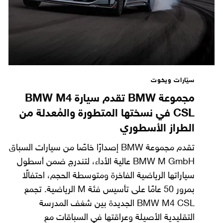
سيّارات ويخوت
مجموعة BMW تقدم سيارة BMW M4
CSL في نسختها المتطورة والمُعدلة من
الطراز الأسطوري
تقدم مجموعة BMW إصدارًا خاصًا من سيارات السباق
BMW M GmbH عالية الأداء، لتندرج ضمن أسطول
سياراتها الرياضية الفاخرة ومتوسطة الحجم، احتفالًا
بمرور 50 عامًا على تأسيس فئة M الرياضية. تجمع
BMW M4 CSL الجديدة بين شغف المدرسة
التقليدية الأصيلة وعراقتها في السباقات مع