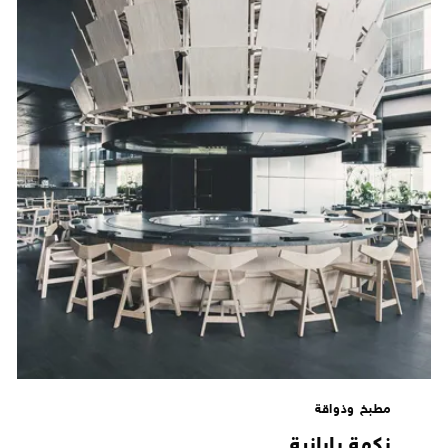
مطبخ وذواقة
نكهة يابانية