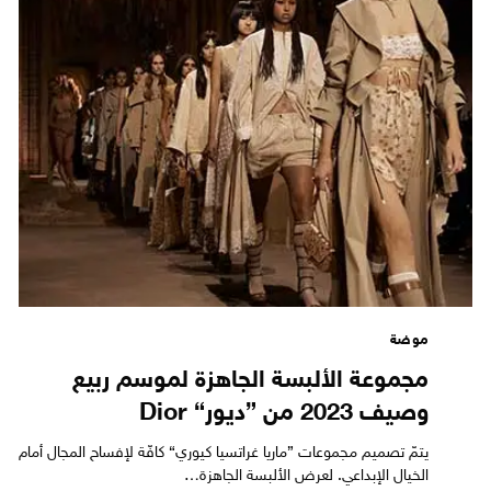
موضة
مجموعة الألبسة الجاهزة لموسم ربيع
وصيف 2023 من ”ديور“ Dior
يتمّ تصميم مجموعات ”ماريا غراتسيا كيوري“ كافّة لإفساح المجال أمام
الخيال الإبداعي. لعرض الألبسة الجاهزة…