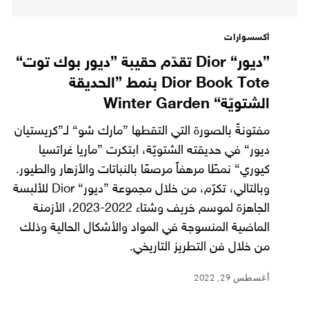
أكسسوارات
”ديور“ Dior تقدّم حقيبة ”ديور بوك توت“
Dior Book Tote بنمط ”الحديقة
الشتويّة“ Winter Garden
مفتونةً بالصورة التي التقطها ”مارك شو“ لـ”كريستيان
ديور“ في حديقته الشتويّة، ابتكرت ”ماريا غراتسيا
كيوري“ نمطًا مرهفاً مرصعًا بالنباتات والأزهار والطيور.
وبالتالي، تكرّم، من خلال مجموعة ”ديور“ Dior للألبسة
الجاهزة لموسم خريف وشتاء 2022-2023، الأزمنة
الماضية المنسوجة في المواد والأشكال الحالية وذلك
من خلال فن التطريز التاريخي.
أغسطس 29, 2022