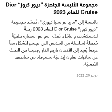
مجموعة الألبسة الجاهزة ”ديور كروز“ Dior
Cruise للعام 2023
بالنسبة إلى ”ماريا غراتسيا كيوري“، تُجسّد مجموعة
”ديور كروز“ Dior Cruise للعام 2023 رحلةً
للاستكشاف والتأمّل. تُقدّم المواقع المختارة خلفيّةً
مُذهلةً لسلسلة من الملابس التي تجتمع لتُشكّل معاً
عرضاً يُعيد إلى الأذهان تاريخ الدار ورغبتها في البحث
عن مبادرات تعاون إبداعيّة مستوحاة من مناطقها
الأصليّة.
يونيو 20, 2022