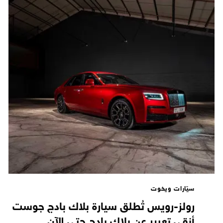
سيّارات ويخوت
رولز-رويس تُطلق سيارة بلاك بادج جوست
أنقى تعبير عن بلاك بادج حتى الآن