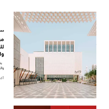
مع
مع
لل
وا
يفخ
وال
أكتوبر 