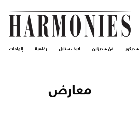
 ديكور
فنّ + ديزاين
لايف ستايل
رفاهية
إلهامات
معارض