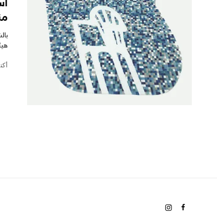
أس
من
بال
هيئ
أكتوبر 