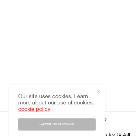
Our site uses cookies. Learn
more about our use of cookies:
cookie policy
© 2021 HARMONIES MAGAZINE جميع الحقوق محفوظة
I ACCEPT USE OF COOKIES
النشرة الإخبارية
من نحن
إتصل بنا
EN
FR
عر