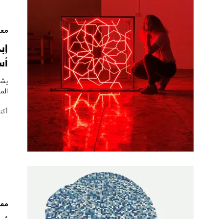
مع
إب
أس
يشه
الم
أكتوبر 
مع