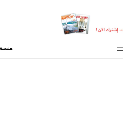
هندسة +