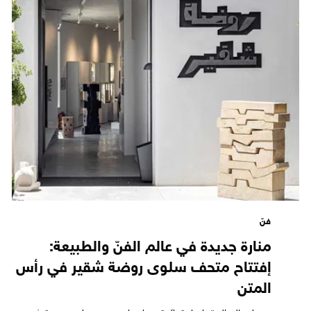
فنّ
منارة جديدة في عالم الفنّ والطبيعة:
إفتتاح متحف سلوى روضة شقير في رأس
المتن