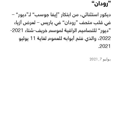
”رودان“
ديكور استثنائي، من ابتكار ”إيفا جوسب“ لـ”ديور“ –
في قلب متحف ”رودان“ في باريس – لعرض أزياء
”ديور“ للتصاميم الراقية لموسم خريف-شتاء 2021-
2022، والذي فتح أبوابه للعموم لغاية 11 يوليو
2021.
يوليو 7, 2021