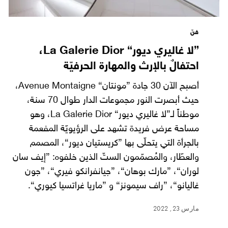
فنّ
”لا غاليري ديور“ La Galerie Dior،
احتفالٌ بالإرث والمهارة الحرفيّة
أصبح الآن 30 جادة ”مونتان“ Avenue Montaigne،
حيث أبصرت النور مجموعات الدار طوال 70 سنة،
موطناً لـ”لا غاليري ديور“ La Galerie Dior، وهو
مساحة عرض فريدة تشهد على الرؤيويّة المفعمة
بالجرأة التي يتحلّى بها ”كريستيان ديور“، المصمم
والعطّار، والمُصمّمون الستّ الذين خلفوه: ”إيف سان
لوران“، ”مارك بوهان“، ”جيانفرانكو فيري“، ”جون
غاليانو“، ”راف سيمونز“ و ”ماريا غراتسيا كيوري“.
مارس 23, 2022