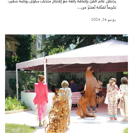
يحتفل عالم الفنّ بإضافة رائعة مع إفتتاح متحف سلوى روضة شقير،
تكريماً لفنّانة تُعتبَرُ من…
يونيو 26, 2024