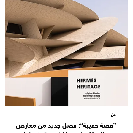
فنّ
”قصة حقيبة“: فصل جديد من معارض