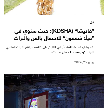
فنّ
”قاديشا“ (KDSHA): حدث سنوي في
”فيلّا شمعون“ للاحتفال بالفن والتراث
يقع وادي قاديشا المُتجذّر في التاريخ على قائمة مواقع التراث العالمي
لليونسكو وسيحيط جمال طبيعته…
يونيو 25, 2024