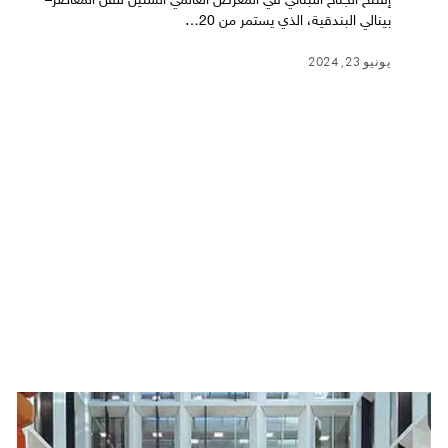
إفتتح الجناح اللبناني في المعرض العالمي الستين للفن المعاصر–
بينالي البندقية، الذي يستمر من 20…
يونيو 23, 2024